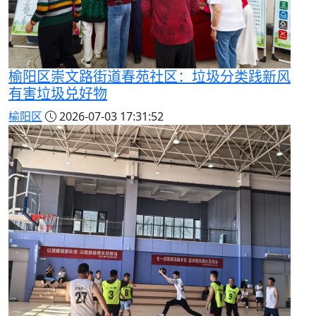
榆阳区崇文路街道春苑社区：垃圾分类践新风
有害垃圾兑好物
榆阳区
2026-07-03 17:31:52