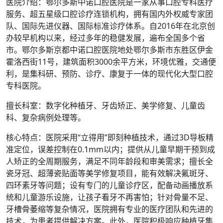
医院介绍：鄂尔多斯中诺口腔医院是一家从事口腔专科医疗
服务、超五星级口腔诊疗连锁机构，拥有国内外权威专家团
队、国际先进仪器、国际标准诊疗体系。自2016年在北京创
办较早机构以来，经过多年的稳健发展，遍布全国多个省
市。鄂尔多斯京都中诺口腔医院地处鄂尔多斯市东胜区伊金
霍洛西街11号，建筑面积3000余平方米，环境优雅，交通便
利，是集科研、预防、诊疗、康复于一体的现代化大型口腔
专科医院。
擅长科室：数字化种植牙、牙齿矫正、美学修复、儿童齿
科、复杂病例处理等。
核心特点：医院采用“立得用”即刻种植技术，通过3D导板精
准定位，误差控制在0.1mm以内；提供从儿童早期干预到成
人矫正的全周期服务，满足不同年龄段和审美需求；擅长全
瓷牙冠、超薄瓷贴面等美学修复项目，能有效解决氟斑牙、
四环素牙等问题；设有专门的儿童诊疗区，配备动画播放系
统和儿童游乐设施，让孩子看牙不再害怕；针对骨量不足、
牙槽骨萎缩等复杂情况，医院拥有专业的医疗团队和先进的
技术，为患者提供解决方案。此外，医院积极响应种植牙集