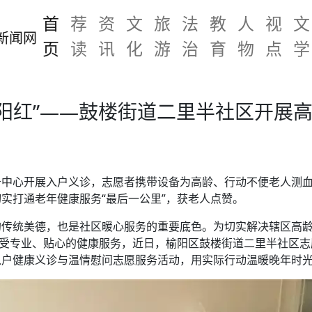
首
荐
资
文
旅
法
教
人
视
文
页
读
讯
化
游
治
育
物
点
学
夕阳红”——鼓楼街道二里半社区开展
务中心开展入户义诊，志愿者携带设备为高龄、行动不便老人测
实打通老年健康服务“最后一公里”，获老人点赞。
的传统美德，也是社区暖心服务的重要底色。为切实解决辖区高
享受专业、贴心的健康服务，近日，榆阳区鼓楼街道二里半社区
入户健康义诊与温情慰问志愿服务活动，用实际行动温暖晚年时