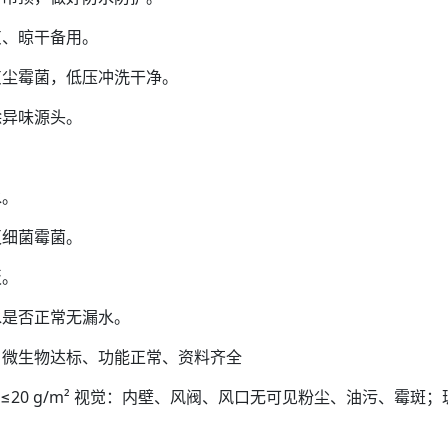
灰、晾干备用。
灰尘霉菌，低压冲洗干净。
除异味源头。
水。
灭细菌霉菌。
板。
水是否正常无漏水。
、微生物达标、功能正常、资料齐全
尘≤20 g/m² 视觉：内壁、风阀、风口无可见粉尘、油污、霉