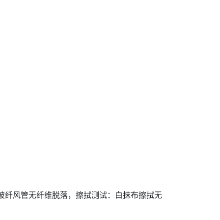
斑；玻纤风管无纤维脱落，擦拭测试：白抹布擦拭无