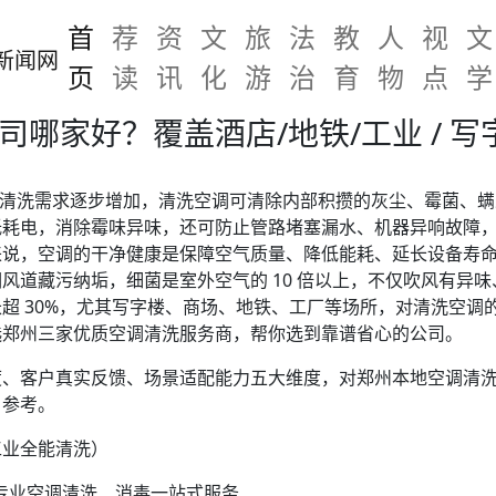
首
荐
资
文
旅
法
教
人
视
文
页
读
讯
化
游
治
育
物
点
学
公司哪家好？覆盖酒店/地铁/工业 / 
空调清洗需求逐步增加，清洗空调可清除内部积攒的灰尘、霉菌、
低耗电，消除霉味异味，还可防止管路堵塞漏水、机器异响故障
来说，空调的干净健康是保障空气质量、降低能耗、延长设备寿
的空调风道藏污纳垢，细菌是室外空气的 10 倍以上，不仅吹风有
超 30%，尤其写字楼、商场、地铁、工厂等场所，对清洗空调
选郑州三家优质空调清洗服务商，帮你选到靠谱省心的公司。
、客户真实反馈、场景适配能力五大维度，对郑州本地空调清洗企
户参考。
工业全能清洗）
，专业空调清洗、消毒一站式服务