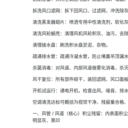
拆洗风口滤网：拆下回风口、过滤网，冲洗除
清洗蒸发器翅片：喷洒专用中性清洗剂，软化
清洗风轮蜗壳：清理风机风轮积灰、油污，去
清理接水盘：刷洗积水盘淤泥、杂物。
疏通排水管：疏通冷凝水管，防止堵塞吊顶漏
杀菌消毒：对风道、内部风道做雾化消毒，杀
风干复位：所有部件晾干，装回滤网、风口面
开机试运行：通电开机，检查出风、噪音、排
空调清洗达标可概括为视觉干净、残留量合格
一、风管 / 风道（核心）积尘残留：内表面积
明显灰、黑印