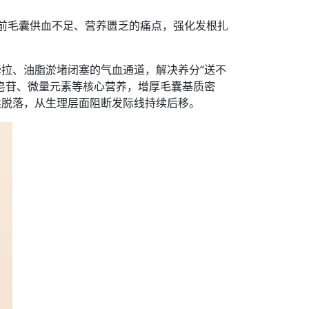
前毛囊供血不足、营养匮乏的痛点，强化发根扎
拉、油脂淤堵闭塞的气血通道，解决养分“送不
皂苷、微量元素等核心营养，增厚毛囊基质密
丝脱落，从生理层面阻断发际线持续后移。