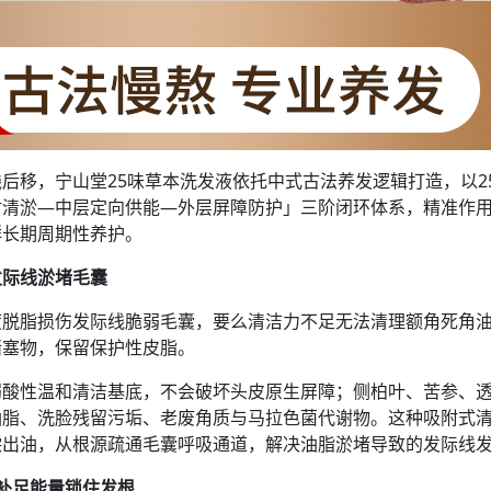
后移，宁山堂25味草本洗发液依托中式古法养发逻辑打造，以2
附清淤—中层定向供能—外层屏障防护」三阶闭环体系，精准作
群长期周期性养护。
发际线淤堵毛囊
度脱脂损伤发际线脆弱毛囊，要么清洁力不足无法清理额角死角
堵塞物，保留保护性皮脂。
弱酸性温和清洁基底，不会破坏头皮原生屏障；侧柏叶、苦参、
油脂、洗脸残留污垢、老废角质与马拉色菌代谢物。这种吸附式
偿出油，从根源疏通毛囊呼吸通道，解决油脂淤堵导致的发际线
补足能量锁住发根