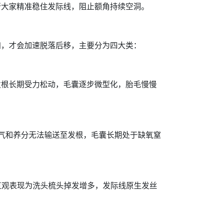
帮大家精准稳住发际线，阻止额角持续空洞。
加，才会加速脱落后移，主要分为四大类：
发根长期受力松动，毛囊逐步微型化，胎毛慢慢
气和养分无法输送至发根，毛囊长期处于缺氧窒
直观表现为洗头梳头掉发增多，发际线原生发丝