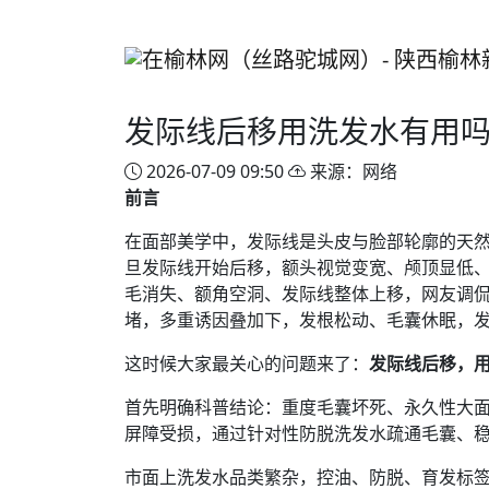
发际线后移用洗发水有用吗
2026-07-09 09:50
来源：网络
前言
在面部美学中，发际线是头皮与脸部轮廓的天
旦发际线开始后移，额头视觉变宽、颅顶显低
毛消失、额角空洞、发际线整体上移，网友调侃
堵，多重诱因叠加下，发根松动、毛囊休眠，
这时候大家最关心的问题来了：
发际线后移，
首先明确科普结论：重度毛囊坏死、永久性大面
屏障受损，通过针对性防脱洗发水疏通毛囊、
市面上洗发水品类繁杂，控油、防脱、育发标签