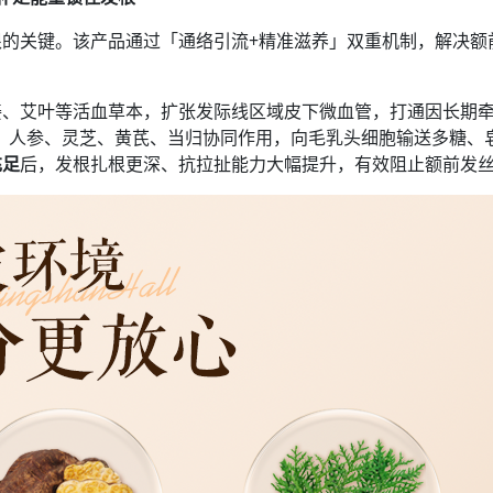
的关键。该产品通过「通络引流+精准滋养」双重机制，解决额
、艾叶等活血草本，扩张发际线区域皮下微血管，打通因长期牵
、人参、灵芝、黄芪、当归协同作用，向毛乳头细胞输送多糖、
充足
后，发根扎根更深、抗拉扯能力大幅提升，有效阻止额前发