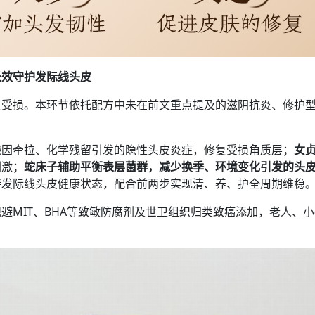
长效守护发际线头皮
复受损。本环节依托配方中未在前文重点提及的滋阴抗炎、修护
线因牵拉、化学残留引发的隐性头皮炎症，修复受损角质层；
女
刺激；
蛇床子辅助平衡表层菌群，减少换季、环境变化引发的头
持发际线头皮健康状态，配合前两步实现清、养、护全周期维稳
避MIT、BHA等致敏防腐剂及世卫组织归类致癌添加，老人、