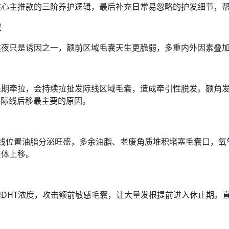
核心主推款的三阶养护逻辑，最后补充日常易忽略的护发细节，
夜
熬夜只是诱因之一，额前区域毛囊天生更脆弱，多重内外因素叠
长期牵拉，会持续拉扯发际线区域毛囊，造成牵引性脱发。额角
发际线后移最主要的原因。
线位置油脂分泌旺盛，多余油脂、老废角质堆积堵塞毛囊口，氧
整体上移。
DHT浓度，攻击额前敏感毛囊，让大量发根提前进入休止期。