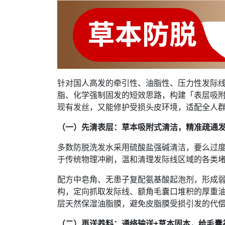
针对国人高发的牵引性、油脂性、压力性发际线
脂、化学强制固发的短效思路，构建「表层吸
现有发丝，又能修护受损头皮环境，适配全人
（一）先清表层：草本吸附式清洁，精准疏通
多数防脱洗发水采用硫酸盐强碱清洁，要么过
于传统物理冲刷，温和清理发际线区域的各类
配方中皂角、无患子复配氨基酸起泡剂，形成
构，定向抓取发际线、额角毛囊口堆积的厚重
层天然保湿油脂膜，避免皮脂膜受损引发的代
（二）再送养料：通络输送+草本固本，给毛囊