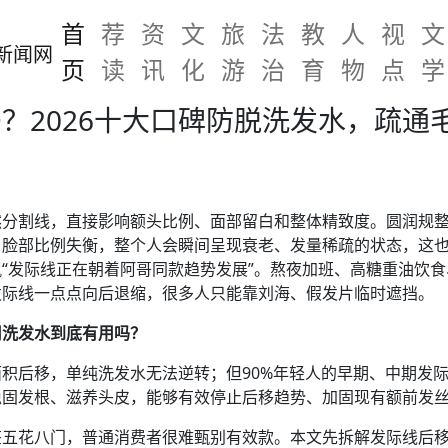
首
荐
资
文
旅
法
教
人
视
文
页
读
讯
化
游
治
育
物
点
学
？2026十大口碑防脱洗发水，疏通
然分割线，直接影响额头比例、面部留白和整体精致度。圆润规
、脸部比例失衡，整个人会瞬间呈现衰老、发量稀疏的状态，这
“发际线正在朝着阿哥同款趋势发展”。熬夜加班、高糖重油饮
发际线一点点向后退缩，很多人只能靠刘海、假发片临时遮挡。
用洗发水到底有用吗？
积后移，单纯洗发水无法逆转；但90%年轻人的早期、中期发
稳固发根、滋养头皮，能够有效停止后移趋势、加固现有额前发
五花八门，普通消费者很难甄别有效款。本文先拆解发际线后移的