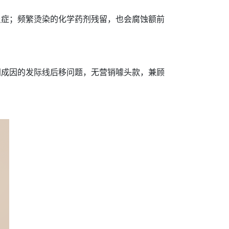
炎症；频繁烫染的化学药剂残留，也会腐蚀额前
同成因的发际线后移问题，无营销噱头款，兼顾