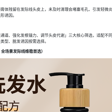
晒膏体残留在发际线头皮上，未及时清理会堵塞毛孔、引发轻微
隐形诱因。
囊通道、强化发根锚力、调节头皮代谢」三大核心筛选，适配不
皮类型、脱发诱因按需选择。
｜全场景发际线维稳首选）