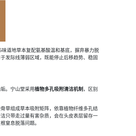
5味道地草本复配氨基酸温和基底，摒弃暴力脱
用于发际线薄弱区域，既能停止后移趋势、稳固
油垢。宁山堂采用
植物多孔吸附清洁机制
，区别
透骨草组成草本吸附矩阵，依靠植物纤维多孔结
清洁只带走过量有害杂质，会在头皮表层留存一
发根窒息脱落问题。