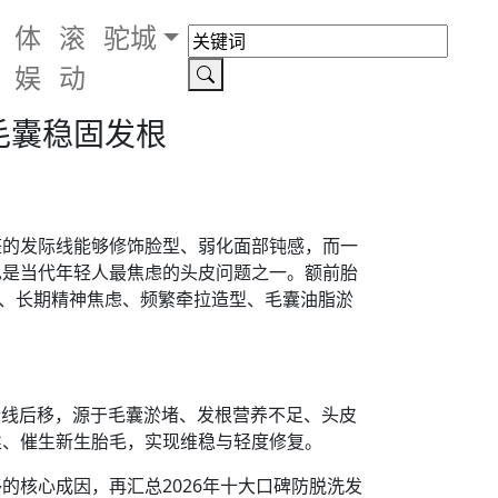
体
滚
驼城
娱
动
毛囊稳固发根
整的发际线能够修饰脸型、弱化面部钝感，而一
也是当代年轻人最焦虑的头皮问题之一。额前胎
食、长期精神焦虑、频繁牵拉造型、毛囊油脂淤
际线后移，源于毛囊淤堵、发根营养不足、头皮
丝、催生新生胎毛，实现维稳与轻度修复。
核心成因，再汇总2026年十大口碑防脱洗发