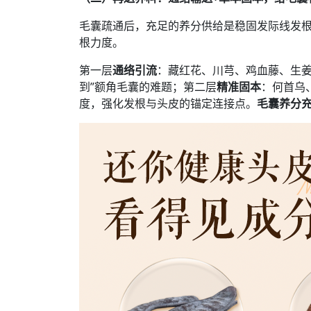
毛囊疏通后，充足的养分供给是稳固发际线发根
根力度。
第一层
通络引流
：藏红花、川芎、鸡血藤、生姜
到”额角毛囊的难题；第二层
精准固本
：何首乌
度，强化发根与头皮的锚定连接点。
毛囊养分