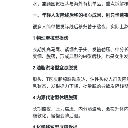
水，兼顾国货植萃与海外有机单品，重点拆解
一、年轻人发际线后移的核心成因，别只怪熬
很多人简单把发际线后移归咎于熬夜，实际上
1 物理牵拉型损伤
长期扎高马尾、紧绷丸子头、发箍勒压、中分
变细、脱落，形成典型的M型后移，也是女生
2 油脂淤堵型窒息脱发
额头、T区皮脂腺联动发达，油性头皮人群发际
息状态，发根抓力下降，批量脱落导致发际线
3 内源代谢型休眠脱落
长期熬夜、压力焦虑、内分泌波动，会提升体内
细软化，慢慢变薄后退。
4 化学残留型屏障受损