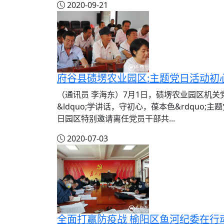
2020-09-21
府谷县碛塄农业园区:主题党日活动初
（通讯员 李海东）7月1日，碛塄农业园区机关
&ldquo;学讲话，守初心，葆本色&rdquo
日园区特别邀请离任党员干部共...
2020-07-03
全面打赢防疫战 榆阳区鱼河纪委在行