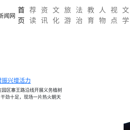
首
荐
资
文
旅
法
教
人
视
文
页
读
讯
化
游
治
育
物
点
学
村振兴增活力
，在园区寨王路沿线开展义务植树
、干劲十足，现场一片热火朝天