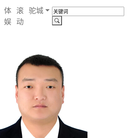
体
滚
驼城
娱
动