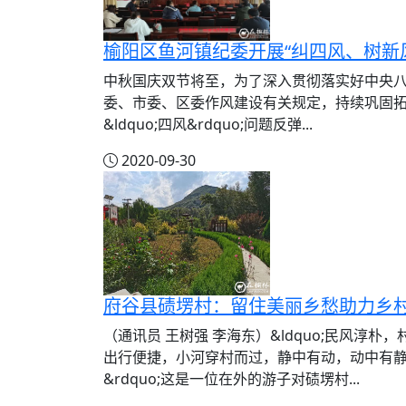
榆阳区鱼河镇纪委开展“纠四风、树新
中秋国庆双节将至，为了深入贯彻落实好中央
委、市委、区委作风建设有关规定，持续巩固
&ldquo;四风&rdquo;问题反弹...
2020-09-30
府谷县碛塄村：留住美丽乡愁助力乡
（通讯员 王树强 李海东）&ldquo;民风淳
出行便捷，小河穿村而过，静中有动，动中有
&rdquo;这是一位在外的游子对碛塄村...