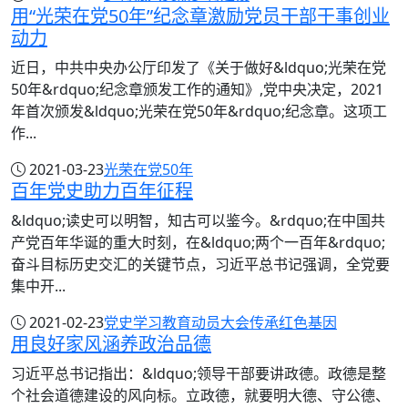
用“光荣在党50年”纪念章激励党员干部干事创业
动力
近日，中共中央办公厅印发了《关于做好&ldquo;光荣在党
50年&rdquo;纪念章颁发工作的通知》,党中央决定，2021
年首次颁发&ldquo;光荣在党50年&rdquo;纪念章。这项工
作...
2021-03-23
光荣在党50年
百年党史助力百年征程
&ldquo;读史可以明智，知古可以鉴今。&rdquo;在中国共
产党百年华诞的重大时刻，在&ldquo;两个一百年&rdquo;
奋斗目标历史交汇的关键节点，习近平总书记强调，全党要
集中开...
2021-02-23
党史学习教育动员大会
传承红色基因
用良好家风涵养政治品德
习近平总书记指出：&ldquo;领导干部要讲政德。政德是整
个社会道德建设的风向标。立政德，就要明大德、守公德、