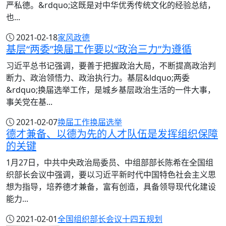
严私德。&rdquo;这既是对中华优秀传统文化的经验总结，
也...
2021-02-18
家风
政德
基层“两委”换届工作要以“政治三力”为遵循
习近平总书记强调，要善于把握政治大局，不断提高政治判
断力、政治领悟力、政治执行力。基层&ldquo;两委
&rdquo;换届选举工作，是城乡基层政治生活的一件大事，
事关党在基...
2021-02-07
换届工作
换届选举
德才兼备、以德为先的人才队伍是发挥组织保障
的关键
1月27日，中共中央政治局委员、中组部部长陈希在全国组
织部长会议中强调，要以习近平新时代中国特色社会主义思
想为指导，培养德才兼备，富有创造，具备领导现代化建设
能力...
2021-02-01
全国组织部长会议
十四五规划