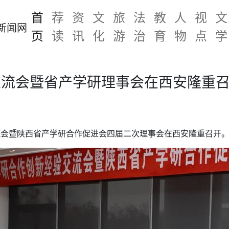
首
荐
资
文
旅
法
教
人
视
文
页
读
讯
化
游
治
育
物
点
学
交流会暨省产学研理事会在西安隆重
交流会暨陕西省产学研合作促进会四届二次理事会在西安隆重召开