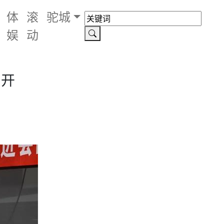
体
滚
驼城
娱
动
召开
。