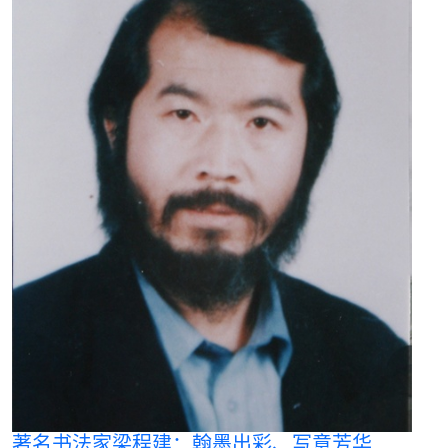
著名书法家梁程建：翰墨出彩、写意芳华