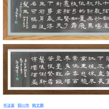
书法家
铜川市
韩文鹏