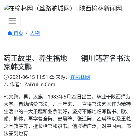
首页
人物
药王故里、养生福地——铜川籍著名书法
家韩文鹏
2021-06-15 11:51
来源：
在榆林网
作者：ZaiYuLin.Com
韩文鹏，男，汉族，1983年5月22日出生，毕业于陕西师范
大学。自幼酷爱书法，几十年来，一直将书法艺术作为精神
生活中的一大乐趣和业余爱好，坚持不懈地临写楷书、欧、
颜、柳体，再学曹全碑、史晨碑、张迁碑、乙瑛碑以及王羲
之圣教序等，擅长楷书和隶书。他涉猎广泛，对中国画、书
法篆刻也有