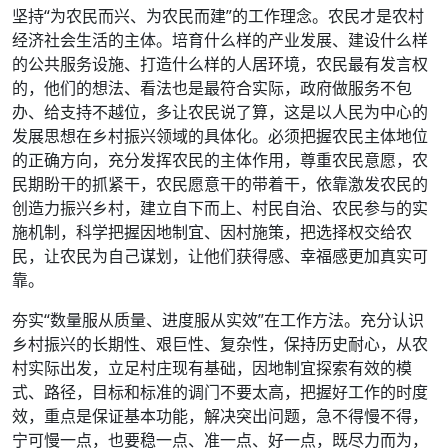
坚持“为农民而兴、为农民而建”的工作理念。农民才是农村
经济社会生活的主体。培育什么样的产业发展、建设什么样
的公共服务设施、打造什么样的人居环境，农民最有发言权
的，他们的想法、看法也是最符合实际，政府做服务不包
办、给支持不越位，多让农民说了算，这是以人民为中心的
发展思想在乡村振兴领域的具体化。必须把握农民主体地位
的正确方向，充分发挥农民的主体作用，尊重农民意愿，农
民期盼干的抓紧干，农民愿意干的带着干，依靠激发农民的
创造力振兴乡村，建立自下而上、村民自治、农民参与的实
施机制，科学把握因地制宜、因村施策，把选择权交给农
民，让农民为自己谋划，让他们获得感、幸福感更加真实可
靠。
夯实“数量服从质量、进度服从实效”在工作方法。充分认识
乡村振兴的长期性、艰巨性、复杂性，保持历史耐心，从农
村实际出发，立足村庄现有基础，因地制宜探索有效的模
式、路径，目标和标准的调门不要太高，把握好工作的时度
效，重点是保证基本功能，解决突出问题，急不得慢不得，
宁可慢一点，也要稳一点、准一点、好一点，既尽力而为，