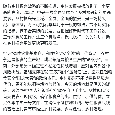
随着乡村振兴战略的不断推进，乡村发展被摆放到了一个更
高的高度，2022年中央一号文件又赋予了乡村振兴新的更高
要求。乡村振兴是全域、全员、全面的振兴，是一场持久
战、总体战，万不可抱着毕其功于一役的想法，提不切实际
的指标，搞不合实际的发展，要把握好新时代下工作背景、
工作理念和工作方法三个着眼点，稳扎稳打、久久为功，助
推乡村振兴更好更快更强发展。
牢记“稳住农业基本盘、兜住粮食安全线”的工作背景。农村
永远是粮食的主产地，耕地永远是粮食生产的“命根子”。当
前，外部形势不确定性不稳定性持续增加，应对国内外各种
风险挑战，基础支撑在就“三农”这个“压舱石”上，坚决扛起粮
食安全“国之大者”的政治责任。乡村振兴不能以牺牲环境为
代价，更不能以牺牲耕地为代价，今天的耕地就是明天的饭
碗，必须“把中国人的饭碗牢牢端在自己手中”。乡村现代化
首先要农业现代化，确保粮食产的出、供得上、供得优。立
足今年中央一号文件，在确保不碰耕地红线、守住粮食底线
的基础上扎实有序推进乡村发展、乡村建设、乡村治理。