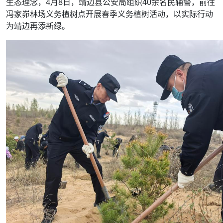
生态理念，4月8日，靖边县公安局组织40余名民辅警，前往
冯家峁林场义务植树点开展春季义务植树活动，以实际行动
为靖边再添新绿。