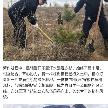
劳作过程中，民辅警们不顾汗水浸湿衣衫，始终干劲十足，
相互配合、齐心协力，将一株株树苗稳稳植入土中，精心打
造出一片充满生机的绿色林地。一抹抹“警服蓝”穿梭在植树
现场，与嫩绿的树苗交相辉映，成为春日里一道靓丽的风景
线，充分展现了靖边公安队伍昂扬向上、务实肯干的精神风
貌。