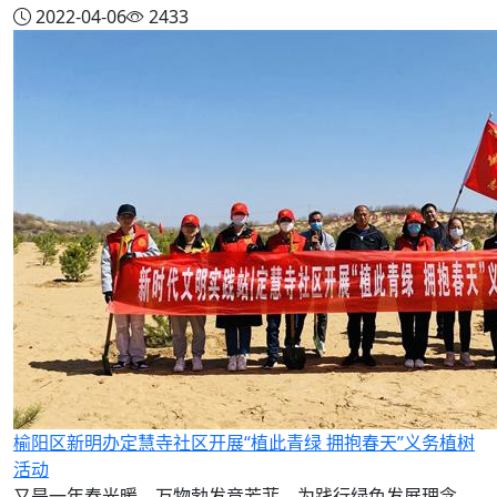
2022-04-06
2433
榆阳区新明办定慧寺社区开展“植此青绿 拥抱春天”义务植树
活动
又是一年春光暖，万物勃发竞芳菲。为践行绿色发展理念，