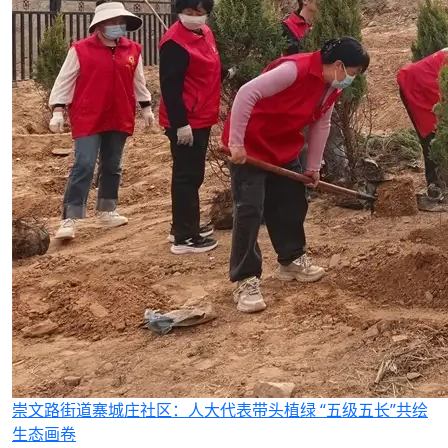
崇文路街道寨城庄社区：人大代表带头植绿 “五级五长”共绘
生态画卷