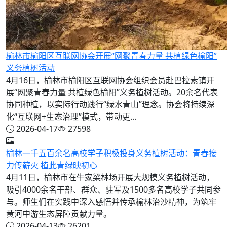
榆林市榆阳区互联网协会开展“网聚青春力量 共植绿色榆阳”
义务植树活动
4月16日，榆林市榆阳区互联网协会组织会员赴巴拉素镇开
展“网聚青春力量 共植绿色榆阳”义务植树活动。20余名代表
协同种植，以实际行动践行“绿水青山”理念。协会将持续深
化“互联网+生态治理”模式，带动更...
2026-04-17
27598
榆林一千五百余名高校学子积极投身义务植树活动：青春接
力传薪火 植此青绿映初心
4月11日，榆林市在牛家梁林场开展大规模义务植树活动，
吸引4000余名干部、群众、驻军及1500多名高校学子共同参
与。师生们在实践中深入感悟并传承榆林治沙精神，为筑牢
黄河中游生态屏障贡献力量。
2026-04-13
26201