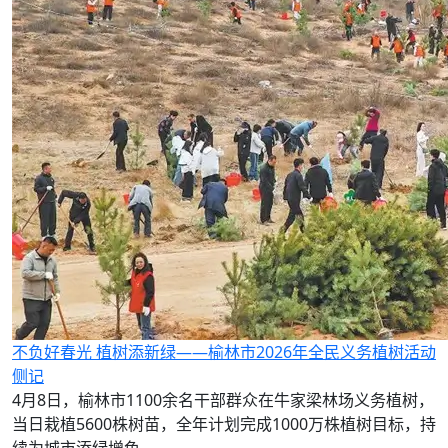
不负好春光 植树添新绿——榆林市2026年全民义务植树活动
侧记
4月8日，榆林市1100余名干部群众在牛家梁林场义务植树，
当日栽植5600株树苗，全年计划完成1000万株植树目标，持
续为城市添绿增色。