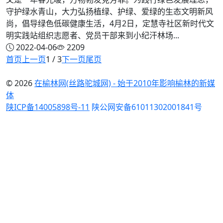
守护绿水青山，大力弘扬植绿、护绿、爱绿的生态文明新风
尚，倡导绿色低碳健康生活，4月2日，定慧寺社区新时代文
明实践站组织志愿者、党员干部来到小纪汗林场...
2022-04-06
2209
首页
上一页
1 / 3
下一页
尾页
© 2026
在榆林网(丝路驼城网) - 始于2010年影响榆林的新媒
体
陕ICP备14005898号-11
陕公网安备61011302001841号