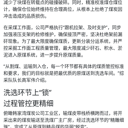
减少了块煤在转载点的碰撞破碎。同时，精准校准煤仓煤位
计，确保仓位始终维持在合理高位，从根本上杜绝了煤炭因
冲击造成的品质损伤。
在采煤工作面，公司严格执行“跟机拉架、及时支护”，同步
加强液压支架的检修维护，确保接顶严密，坚决杜绝架前漏
矸现象。为了最大限度确保煤质，更新分装分运系统，并严
控采掘工作面工程质量管理，最大限度减少矸石、积水、淤
泥进入原煤系统，进一步提升原煤质量。
“从割煤、运输到入仓，每一个环节都有具体的煤质管控标准
和要求，我们的目标就是把最优质的原煤送到洗选车间。”综
采队队长高军伟介绍。
洗选环节上“锁”
过程管控更精细
俯瞰韩家湾煤炭公司工业区，输煤皮带栈桥横跨而过，将开
采出来的煤炭输送至洗煤厂主厂房，经过洗选环节的“精雕细
琢”，完成了从原煤到精品煤的华丽“蜕变”。