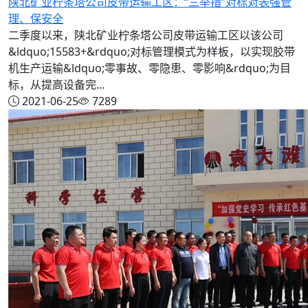
陕北矿业柠条塔公司皮带运输工区：“三举措”对标对表强管
理、保安全
二季度以来，陕北矿业柠条塔公司皮带运输工区以该公司
&ldquo;15583+&rdquo;对标管理模式为样板，以实现胶带
机生产运输&ldquo;零事故、零隐患、零影响&rdquo;为目
标，从提高设备完...
2021-06-25
7289