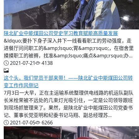
陕北矿业中能煤田公司党史学习教育赋能高质量发展
&ldquo;要扑下身子深入井下一线看看职工的劳动强度，走
进餐厅问问职工的&amp;lsquo;胃&amp;rsquo;，在宿舍里
摸摸职工的被褥，找准&amp;lsquo;痛点&amp;rsquo;办...
2021-07-21
4138
这个头，我们党员干部来带！——陕北矿业中能煤田公司转
变工作作风侧记
7月3日一大早，正在主运输系统整理供电线路的机运队副队
长米栓荣被不远处的几束灯光吸引住，一定是公司领导跟班
到现场抓管理来了。果然，是陕北矿业中能煤田公司党委书
记、董事长党亚明和纪委书记马翔、副总经理苏...
2021-07-05
6266