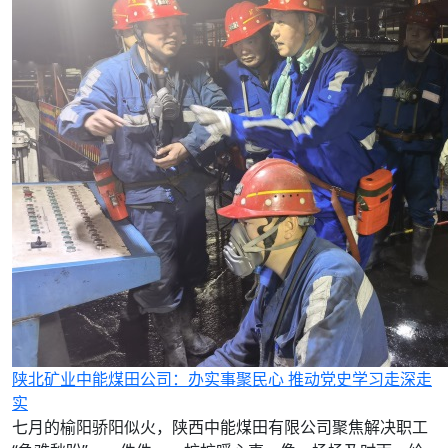
陕北矿业中能煤田公司：办实事聚民心 推动党史学习走深走
实
七月的榆阳骄阳似火，陕西中能煤田有限公司聚焦解决职工