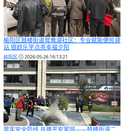
榆阳区鼓楼街道鸳鸯湖社区：专业赋能便民驿
站 银龄乐学点亮幸福夕阳
榆阳区
2026-05-26 16:13:21
筑牢安全防线 共建平安家园——鼓楼街道二