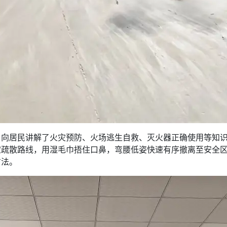
向居民讲解了火灾预防、火场逃生自救、灭火器正确使用等知识
定疏散路线，用湿毛巾捂住口鼻，弯腰低姿快速有序撤离至安全
方法。