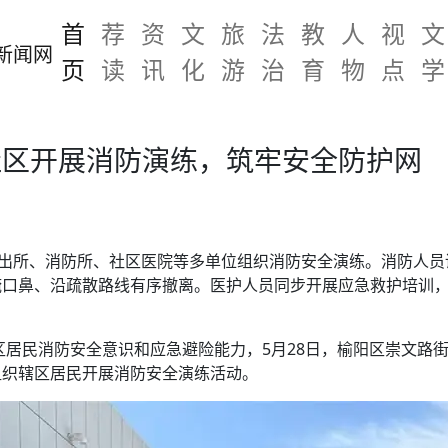
首
荐
资
文
旅
法
教
人
视
文
页
读
讯
化
游
治
育
物
点
学
社区开展消防演练，筑牢安全防护网
派出所、消防所、社区医院等多单位组织消防安全演练。消防人
掩口鼻、沿疏散路线有序撤离。医护人员同步开展应急救护培训
区居民消防安全意识和应急避险能力，5月28日，榆阳区崇文路
组织辖区居民开展消防安全演练活动。