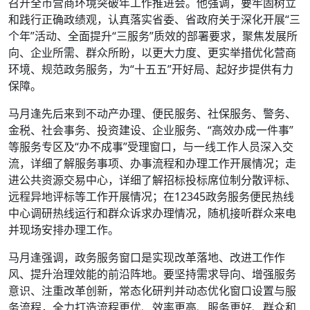
召开全市营商环境突破年工作推进会。他强调，要牢固树立
和践行正确政绩观，认真落实省委、省政府关于深化开展“三
个年”活动、全面提升“三服务”质效的部署要求，聚焦发展所
向、企业所需、群众所盼，以更大力度、更实举措优化营商
环境、规范政务服务，为“十五五”开好局、起好步提供有力
保障。
马月逢先后来到不动产办理、便民服务、社保服务、警务、
金税、社会事务、投资建设、企业服务、“高效办成一件事”
等服务专区及“办不成事”受理窗口，与一线工作人员深入交
流，详细了解服务事项、办事流程和办理工作开展情况；走
进公共资源交易中心，详细了解招标投标席位制分散评标、
远程异地评标等工作开展情况；在12345政务服务便民热线
中心调研热线运行和群众诉求办理情况，随机接听群众来电
并现场安排办理工作。
马月逢强调，政务服务窗口是实现改革落地、改进工作作
风、提升治理效能的前沿阵地。要坚持需求导向、增强服务
意识、注重改革创新，常态化研判并动态优化窗口设置与服
务流程，全力打造流程更优、效率更高、服务更好、群众和