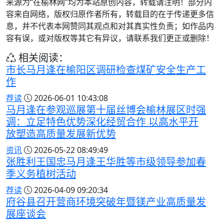
来源为“在榆林网”均为本站原创内容，转载请注明！部分内
容来自网络，版权归原作者所有，转载目的在于传递更多信
息，并不代表本网赞同其观点和对其真实性负责；如作品内
容有误，或对版权等其它有异议，请联系我们更正或删除！
相关阅读：
市长马月逢在榆阳区调研检查煤矿安全生产工
作
荐读
2026-06-01 10:43:08
马月逢在参观巡展第十届丝博会榆林展区时强
调：立足特色优势深化经贸合作 以高水平开
放塑造高质量发展新优势
资讯
2026-05-22 08:49:49
张胜利王国忠马月逢王华胜等市级领导参加春
季义务植树活动
荐读
2026-04-09 09:20:34
府谷县召开营商环境突破年暨镁产业高质量发
展座谈会