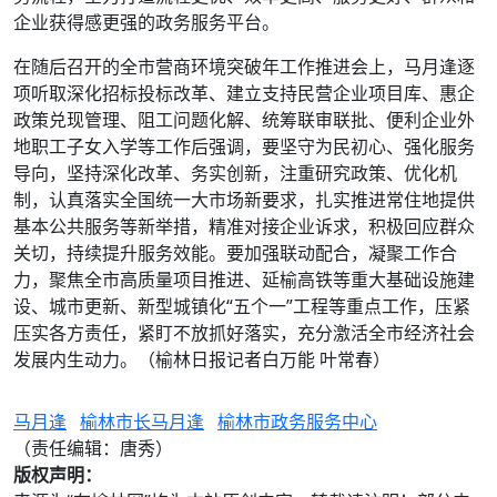
企业获得感更强的政务服务平台。
在随后召开的全市营商环境突破年工作推进会上，马月逢逐
项听取深化招标投标改革、建立支持民营企业项目库、惠企
政策兑现管理、阻工问题化解、统筹联审联批、便利企业外
地职工子女入学等工作后强调，要坚守为民初心、强化服务
导向，坚持深化改革、务实创新，注重研究政策、优化机
制，认真落实全国统一大市场新要求，扎实推进常住地提供
基本公共服务等新举措，精准对接企业诉求，积极回应群众
关切，持续提升服务效能。要加强联动配合，凝聚工作合
力，聚焦全市高质量项目推进、延榆高铁等重大基础设施建
设、城市更新、新型城镇化“五个一”工程等重点工作，压紧
压实各方责任，紧盯不放抓好落实，充分激活全市经济社会
发展内生动力。（榆林日报记者白万能 叶常春）
马月逢
榆林市长马月逢
榆林市政务服务中心
（责任编辑：唐秀）
版权声明：