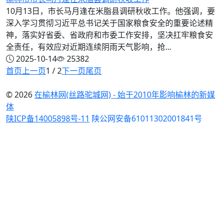
10月13日，市长马月逢在米脂县调研秋收工作。他强调，要
深入学习贯彻习近平总书记关于国家粮食安全的重要论述精
神，落实好省委、省政府和市委工作安排，坚决扛牢粮食安
全责任，有效应对近期连续阴雨天气影响，抢...
2025-10-14
25382
首页
上一页
1 / 2
下一页
尾页
© 2026
在榆林网(丝路驼城网) - 始于2010年影响榆林的新媒
体
陕ICP备14005898号-11
陕公网安备61011302001841号