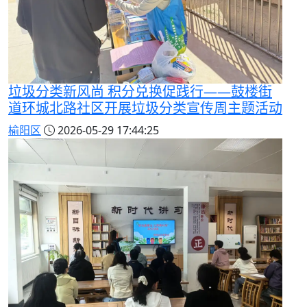
垃圾分类新风尚 积分兑换促践行——鼓楼街
道环城北路社区开展垃圾分类宣传周主题活动
榆阳区
2026-05-29 17:44:25