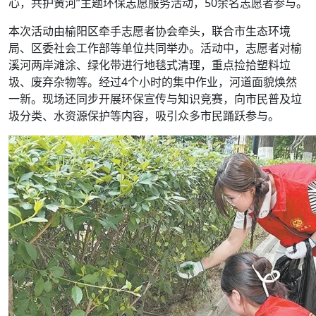
心，共护黄河”主题环保志愿服务活动，50余名志愿者参与。
本次活动由榆阳区牵手志愿者协会牵头，联合市生态环境
局、区委社会工作部等单位共同举办。活动中，志愿者对榆
溪河两岸滩涂、绿化带进行地毯式清理，重点捡拾塑料垃
圾、废弃杂物等。经过4个小时的集中作业，河道面貌焕然
一新。现场还同步开展环保宣传与知识竞赛，向市民普及垃
圾分类、水资源保护等内容，吸引众多市民踊跃参与。