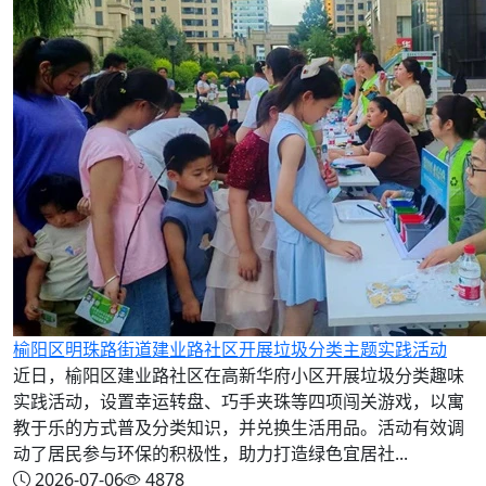
榆阳区明珠路街道建业路社区开展垃圾分类主题实践活动
近日，榆阳区建业路社区在高新华府小区开展垃圾分类趣味
实践活动，设置幸运转盘、巧手夹珠等四项闯关游戏，以寓
教于乐的方式普及分类知识，并兑换生活用品。活动有效调
动了居民参与环保的积极性，助力打造绿色宜居社...
2026-07-06
4878