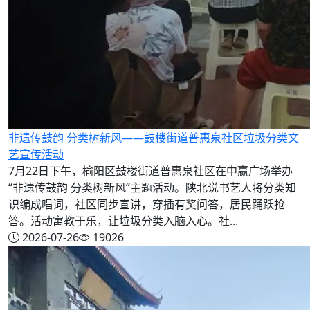
非遗传鼓韵 分类树新风——鼓楼街道普惠泉社区垃圾分类文
艺宣传活动
7月22日下午，榆阳区鼓楼街道普惠泉社区在中赢广场举办
“非遗传鼓韵 分类树新风”主题活动。陕北说书艺人将分类知
识编成唱词，社区同步宣讲，穿插有奖问答，居民踊跃抢
答。活动寓教于乐，让垃圾分类入脑入心。社...
2026-07-26
19026