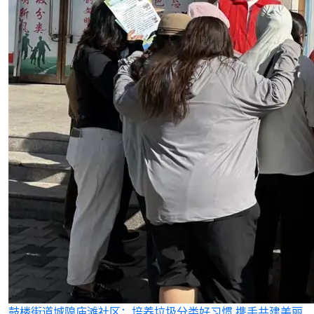
鼓楼街道城隍庙滩社区：培养垃圾分类好习惯 携手共建美丽