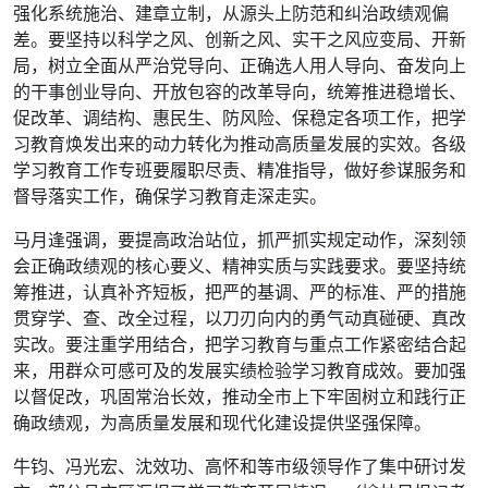
强化系统施治、建章立制，从源头上防范和纠治政绩观偏
差。要坚持以科学之风、创新之风、实干之风应变局、开新
局，树立全面从严治党导向、正确选人用人导向、奋发向上
的干事创业导向、开放包容的改革导向，统筹推进稳增长、
促改革、调结构、惠民生、防风险、保稳定各项工作，把学
习教育焕发出来的动力转化为推动高质量发展的实效。各级
学习教育工作专班要履职尽责、精准指导，做好参谋服务和
督导落实工作，确保学习教育走深走实。
马月逢强调，要提高政治站位，抓严抓实规定动作，深刻领
会正确政绩观的核心要义、精神实质与实践要求。要坚持统
筹推进，认真补齐短板，把严的基调、严的标准、严的措施
贯穿学、查、改全过程，以刀刃向内的勇气动真碰硬、真改
实改。要注重学用结合，把学习教育与重点工作紧密结合起
来，用群众可感可及的发展实绩检验学习教育成效。要加强
以督促改，巩固常治长效，推动全市上下牢固树立和践行正
确政绩观，为高质量发展和现代化建设提供坚强保障。
牛钧、冯光宏、沈效功、高怀和等市级领导作了集中研讨发