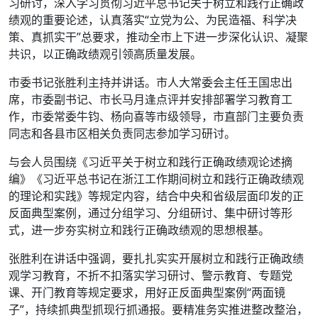
习研讨，深入学习贯彻习近平总书记关于树立和践行正确政
绩观的重要论述，认真落实“立党为公、为民造福、科学决
策、真抓实干”总要求，推动全市上下进一步深化认识、凝聚
共识，以正确政绩观引领高质量发展。
市委书记张胜利主持并讲话。市人大常委会主任王国忠出
席，市委副书记、市长马月逢点评并安排部署学习教育工
作，市委常委牛钧、杨向喜等市级领导，市直部门主要负责
同志和各县市区相关负责同志参加学习研讨。
与会人员围绕《习近平关于树立和践行正确政绩观论述摘
编》《习近平总书记在浙江工作期间树立和践行正确政绩观
的理论和实践》等规定内容，结合中央和省级层面印发的正
反面典型案例，通过分组学习、分组研讨、集中研讨等形
式，进一步夯实树立和践行正确政绩观的思想根基。
张胜利在讲话中强调，要扎扎实实开展树立和践行正确政绩
观学习教育，不折不扣落实学习研讨、警示教育、专题党
课、开门教育等规定要求，用好正反面典型案例“两面镜
子”，持续抓典型抓现行抓通报。要精准务实推进整改整治，