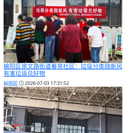
榆阳区崇文路街道春苑社区：垃圾分类践新风
有害垃圾兑好物
榆阳区
2026-07-03 17:31:52