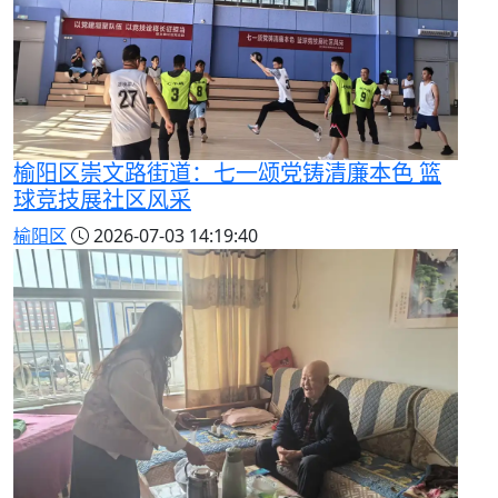
榆阳区崇文路街道：七一颂党铸清廉本色 篮
球竞技展社区风采
榆阳区
2026-07-03 14:19:40