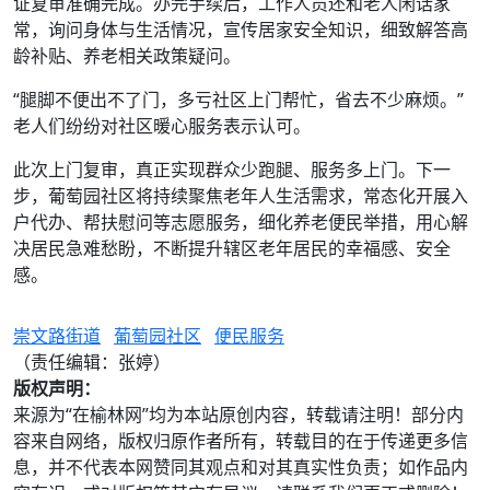
证复审准确完成。办完手续后，工作人员还和老人闲话家
常，询问身体与生活情况，宣传居家安全知识，细致解答高
龄补贴、养老相关政策疑问。
“腿脚不便出不了门，多亏社区上门帮忙，省去不少麻烦。”
老人们纷纷对社区暖心服务表示认可。
此次上门复审，真正实现群众少跑腿、服务多上门。下一
步，葡萄园社区将持续聚焦老年人生活需求，常态化开展入
户代办、帮扶慰问等志愿服务，细化养老便民举措，用心解
决居民急难愁盼，不断提升辖区老年居民的幸福感、安全
感。
崇文路街道
葡萄园社区
便民服务
（责任编辑：张婷）
版权声明：
来源为“在榆林网”均为本站原创内容，转载请注明！部分内
容来自网络，版权归原作者所有，转载目的在于传递更多信
息，并不代表本网赞同其观点和对其真实性负责；如作品内