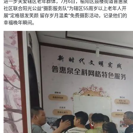
进一步关爱辖区老年群体，7月6日，榆阳区鼓楼街道普惠泉
社区联合阳光公益“摄影服务队”为辖区55周岁以上老年人开
展“定格银发笑颜 留存岁月温柔”免费摄影活动，记录他们的
幸福晚年瞬间。