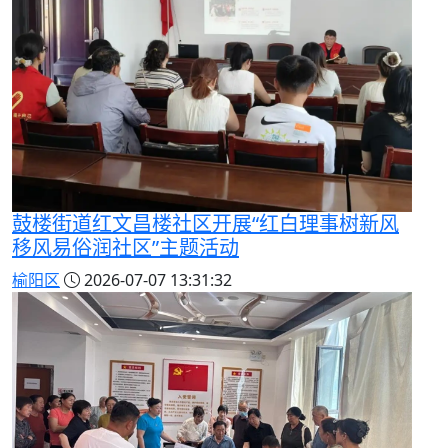
鼓楼街道红文昌楼社区开展“红白理事树新风
移风易俗润社区”主题活动
榆阳区
2026-07-07 13:31:32