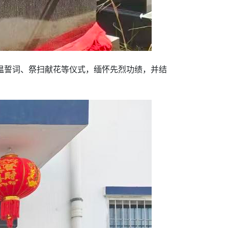
重温誓词、祭扫献花等仪式，缅怀先烈功绩，并结