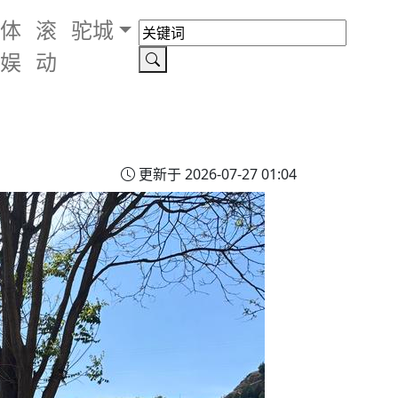
体
滚
驼城
娱
动
更新于 2026-07-27 01:04