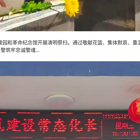
烈士陵园和革命纪念馆开展清明祭扫。通过敬献花篮、集体默哀、
筑牢忠诚警魂...