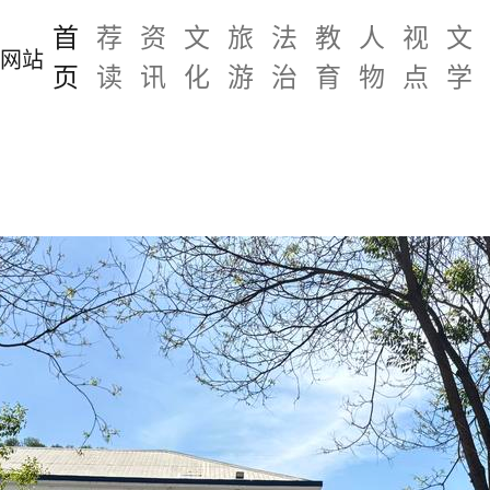
首
荐
资
文
旅
法
教
人
视
文
页
读
讯
化
游
治
育
物
点
学