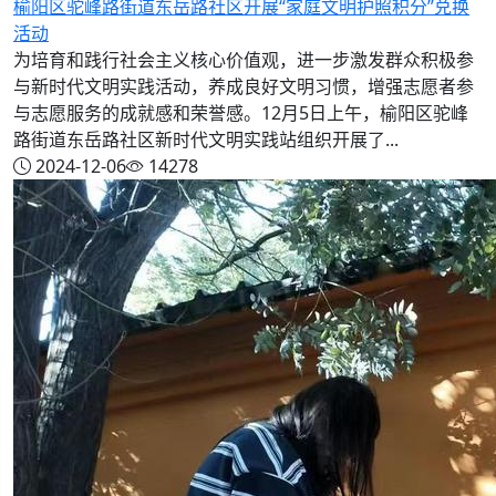
榆阳区驼峰路街道东岳路社区开展“家庭文明护照积分”兑换
活动
为培育和践行社会主义核心价值观，进一步激发群众积极参
与新时代文明实践活动，养成良好文明习惯，增强志愿者参
与志愿服务的成就感和荣誉感。12月5日上午，榆阳区驼峰
路街道东岳路社区新时代文明实践站组织开展了...
2024-12-06
14278