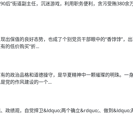
“90后”街道副主任，沉迷游戏，利用职务便利，贪污受贿380余万
现出保值的良好态势，也成了个别党员干部眼中的“香饽饽”，
的低价购买“折...
应有的政治品格和道德操守，是华夏精神中一颗璀璨的明珠。一
党的作风建设的一个...
观，自觉捍卫&ldquo;两个确立&rdquo;、做到&ldquo