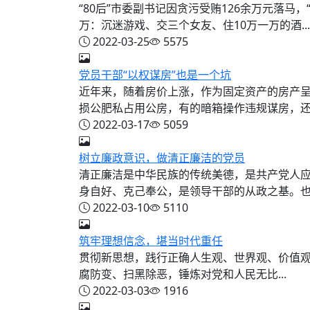
“80后”市委副书记因贪污受贿126余万元落马，
万：沉迷游戏、交三个女友、住10万一万的酒...
2022-03-25
5575
党员干部“以权谋房”也是一个坑
近年来，随着房价上涨，作为固定资产的房产呈
损公肥私占用公房，有的暗箱操作违规谋房，还有
2022-03-17
5059
树立廉政意识，做清正廉洁的党员
清正廉洁是中华民族的传统美德，是共产党人
身自好、克己奉公，是领导干部的从政之基。也是
2022-03-10
5110
筑牢理想信念，堪当时代重任
贯彻新思想，践行正确人生观、世界观、价值观、政绩
腐防变、扫黑除恶，锤炼对党和人民无比...
2022-03-03
1916