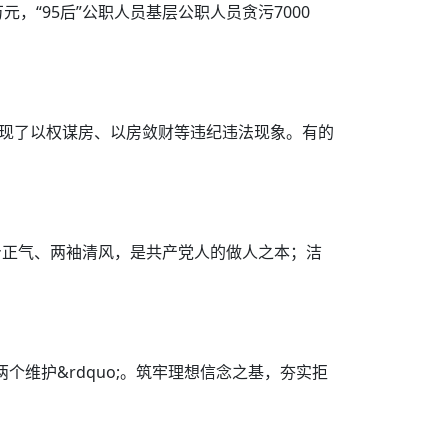
元，“95后”公职人员基层公职人员贪污7000
出现了以权谋房、以房敛财等违纪违法现象。有的
身正气、两袖清风，是共产党人的做人之本；洁
;两个维护&rdquo;。筑牢理想信念之基，夯实拒