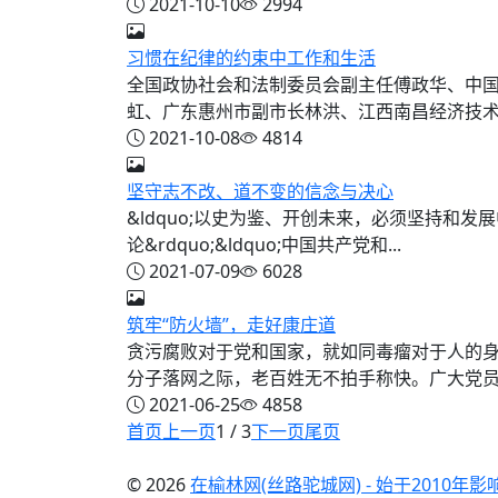
2021-10-10
2994
习惯在纪律的约束中工作和生活
全国政协社会和法制委员会副主任傅政华、中
虹、广东惠州市副市长林洪、江西南昌经济技术开
2021-10-08
4814
坚守志不改、道不变的信念与决心
&ldquo;以史为鉴、开创未来，必须坚持和发
论&rdquo;&ldquo;中国共产党和...
2021-07-09
6028
筑牢“防火墙”，走好康庄道
贪污腐败对于党和国家，就如同毒瘤对于人的身
分子落网之际，老百姓无不拍手称快。广大党员干
2021-06-25
4858
首页
上一页
1 / 3
下一页
尾页
© 2026
在榆林网(丝路驼城网) - 始于2010年