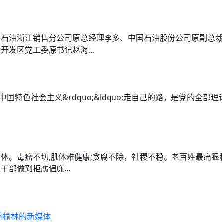
国石油浙江销售分公司原总经理李多、中国石油股份公司原副总
发区党工委原书记赵海...
展中国特色社会主义&rdquo;&ldquo;走自己的路，是党的
体。毒瘤不切,肌体难健康;贪腐不除，社稷不稳。老百姓最痛
部做到拒腐倡廉...
影响榆林的新媒体