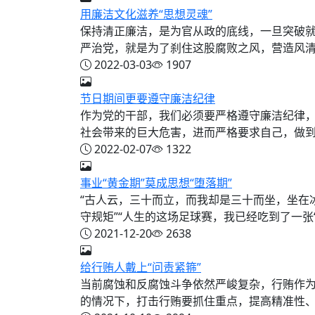
用廉洁文化滋养“思想灵魂”
保持清正廉洁，是为官从政的底线，一旦突破
严治党，就是为了刹住这股腐败之风，营造风清气
2022-03-03
1907
节日期间更要遵守廉洁纪律
作为党的干部，我们必须要严格遵守廉洁纪律
社会带来的巨大危害，进而严格要求自己，做到行
2022-02-07
1322
事业“黄金期”莫成思想“堕落期”
“古人云，三十而立，而我却是三十而坐，坐在
守规矩”“人生的这场足球赛，我已经吃到了一张‘红牌’
2021-12-20
2638
给行贿人戴上“问责紧箍”
当前腐蚀和反腐蚀斗争依然严峻复杂，行贿作
的情况下，打击行贿要抓住重点，提高精准性、有