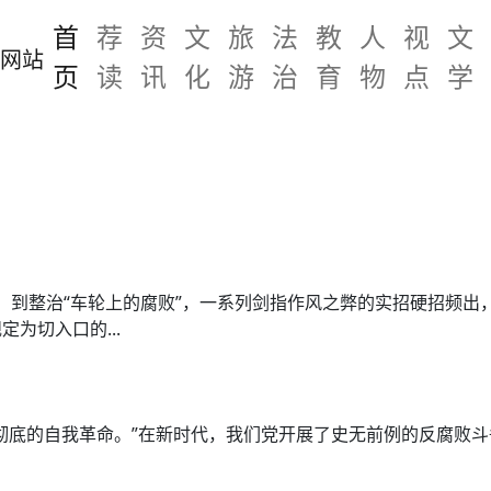
首
荐
资
文
旅
法
教
人
视
文
页
读
讯
化
游
治
育
物
点
学
”，到整治“车轮上的腐败”，一系列剑指作风之弊的实招硬招频
为切入口的...
彻底的自我革命。”在新时代，我们党开展了史无前例的反腐败