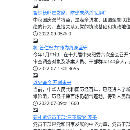
警钟长鸣震贪腐，防患未然杀“四风”
中秋国庆双节将至，是走亲访友、团圆聚餐联
绝的行为，直接关系到党的执政基础和执政地位，
2022-09-05
0
将“管住权力”作为终身坚守
今年1月中旬，在十九届中央纪委六次全会召开
审查调查对象及涉案人员、干部群众140多人，生
2022-07-13
3655
以史鉴今 开创未来
当前，中华人民共和国历经百年，已经进入了
难险阻，历经千锤百炼仍朝气蓬勃，得到人民群众
2022-07-09
1660
要扎紧党员干部“三不腐”的笼子
党员干部是党和国家发展的中坚力量，党员干部