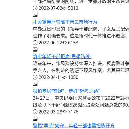
干部拒腐防变的防线，进一步抓好政治生态建
2022-07-02
5012
扎紧篱笆严管高干亲属市场行为
中办近日印发的《领导干部配偶、子女及其配
理作了明确要求。这是新时代一体推进不敢腐、不
2022-06-22
6153
筑牢年轻干部拒腐“思想防线”
近些年来，作风建设持续深入推进，反腐败斗
手之人，在利益的诱惑下顶风作案，尤其是年轻干
2022-04-11
1050
狠拍基层“苍蝇”，走好“赶考之路”
3月27日，中央纪委国家监委公布了2022年
级及以下干部问题5268起,占查处问题总数的90...
2022-03-28
7176
警惕“早节”失守，年轻干部也需把脉开方