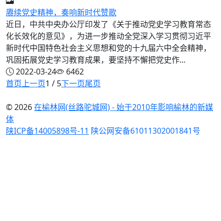
赓续党史精神，奏响新时代赞歌
近日，中共中央办公厅印发了《关于推动党史学习教育常态
化长效化的意见》，为进一步推动全党深入学习贯彻习近平
新时代中国特色社会主义思想和党的十九届六中全会精神，
巩固拓展党史学习教育成果，要坚持不懈把党史作...
2022-03-24
6462
首页
上一页
1 / 5
下一页
尾页
© 2026
在榆林网(丝路驼城网) - 始于2010年影响榆林的新媒
体
陕ICP备14005898号-11
陕公网安备61011302001841号