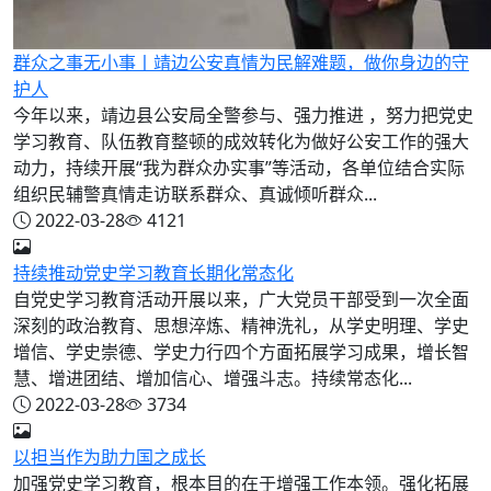
群众之事无小事丨靖边公安真情为民解难题，做你身边的守
护人
今年以来，靖边县公安局全警参与、强力推进 ，努力把党史
学习教育、队伍教育整顿的成效转化为做好公安工作的强大
动力，持续开展“我为群众办实事”等活动，各单位结合实际
组织民辅警真情走访联系群众、真诚倾听群众...
2022-03-28
4121
持续推动党史学习教育长期化常态化
自党史学习教育活动开展以来，广大党员干部受到一次全面
深刻的政治教育、思想淬炼、精神洗礼，从学史明理、学史
增信、学史崇德、学史力行四个方面拓展学习成果，增长智
慧、增进团结、增加信心、增强斗志。持续常态化...
2022-03-28
3734
以担当作为助力国之成长
加强党史学习教育，根本目的在于增强工作本领。强化拓展