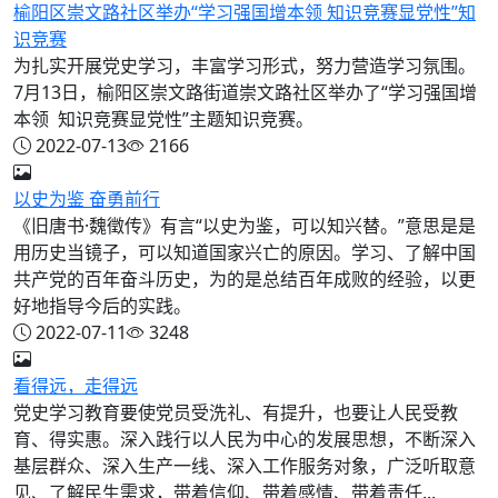
榆阳区崇文路社区举办“学习强国增本领 知识竞赛显党性”知
识竞赛
为扎实开展党史学习，丰富学习形式，努力营造学习氛围。
7月13日，榆阳区崇文路街道崇文路社区举办了“学习强国增
本领 知识竞赛显党性”主题知识竞赛。
2022-07-13
2166
以史为鉴 奋勇前行
《旧唐书·魏徵传》有言“以史为鉴，可以知兴替。”意思是是
用历史当镜子，可以知道国家兴亡的原因。学习、了解中国
共产党的百年奋斗历史，为的是总结百年成败的经验，以更
好地指导今后的实践。
2022-07-11
3248
看得远，走得远
党史学习教育要使党员受洗礼、有提升，也要让人民受教
育、得实惠。深入践行以人民为中心的发展思想，不断深入
基层群众、深入生产一线、深入工作服务对象，广泛听取意
见、了解民生需求，带着信仰、带着感情、带着责任...