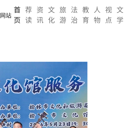
首
荐
资
文
旅
法
教
人
视
文
页
读
讯
化
游
治
育
物
点
学