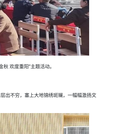
金秋 欢度重阳”主题活动。
作层出不穷，塞上大地锦绣斑斓，一幅幅激扬文