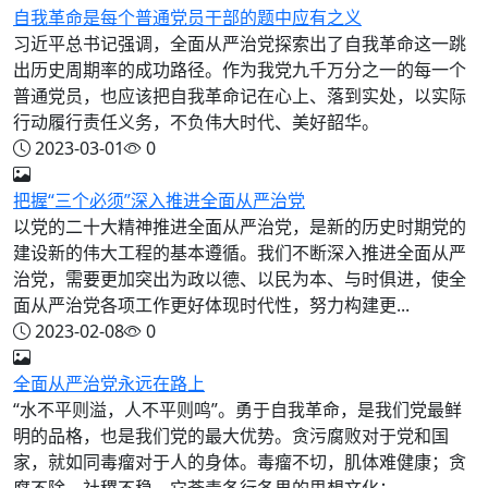
自我革命是每个普通党员干部的题中应有之义
习近平总书记强调，全面从严治党探索出了自我革命这一跳
出历史周期率的成功路径。作为我党九千万分之一的每一个
普通党员，也应该把自我革命记在心上、落到实处，以实际
行动履行责任义务，不负伟大时代、美好韶华。
2023-03-01
0
把握“三个必须”深入推进全面从严治党
以党的二十大精神推进全面从严治党，是新的历史时期党的
建设新的伟大工程的基本遵循。我们不断深入推进全面从严
治党，需要更加突出为政以德、以民为本、与时俱进，使全
面从严治党各项工作更好体现时代性，努力构建更...
2023-02-08
0
全面从严治党永远在路上
“水不平则溢，人不平则鸣”。勇于自我革命，是我们党最鲜
明的品格，也是我们党的最大优势。贪污腐败对于党和国
家，就如同毒瘤对于人的身体。毒瘤不切，肌体难健康；贪
腐不除，社稷不稳。它荼毒各行各界的思想文化；...