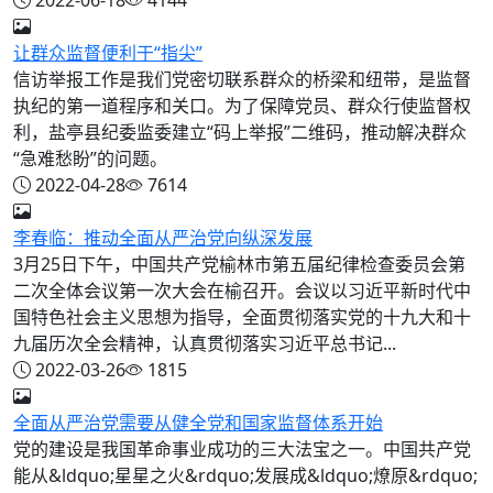
让群众监督便利于“指尖”
信访举报工作是我们党密切联系群众的桥梁和纽带，是监督
执纪的第一道程序和关口。为了保障党员、群众行使监督权
利，盐亭县纪委监委建立“码上举报”二维码，推动解决群众
“急难愁盼”的问题。
2022-04-28
7614
李春临：推动全面从严治党向纵深发展
3月25日下午，中国共产党榆林市第五届纪律检查委员会第
二次全体会议第一次大会在榆召开。会议以习近平新时代中
国特色社会主义思想为指导，全面贯彻落实党的十九大和十
九届历次全会精神，认真贯彻落实习近平总书记...
2022-03-26
1815
全面从严治党需要从健全党和国家监督体系开始
党的建设是我国革命事业成功的三大法宝之一。中国共产党
能从&ldquo;星星之火&rdquo;发展成&ldquo;燎原&rdquo;