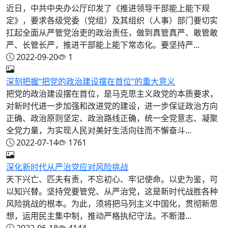
近日，中共中央办公厅印发了《推进领导干部能上能下规
定》，要求各级党委（党组）及其组织（人事）部门要切实
扛起全面从严管党治吏的政治责任，做到真管真严、敢管敢
严、长管长严，推进干部能上能下常态化。要坚持严...
2022-09-20
1
深刻把握“把党的政治建设摆在首位”的重大意义
把党的政治建设摆在首位，是马克思主义政党的本质要求，
对新时代进一步加强和改进党的建设，进一步保证政治方向
正确、政治原则坚定、政治路线正确，统一全党意志、凝聚
全党力量，为实现人民对美好生活向往而不懈奋斗...
2022-07-14
1761
深化新时代从严治党应对风险挑战
天下兴亡、匹夫有责，不忘初心、牢记使命。以史为鉴，可
以知兴替。坚持党要管党、从严治党，这是新时代战胜各种
风险挑战的根本。为此，须将把马列主义中国化，贯彻新思
想，运用民主集中制，推动严格执纪守法。不断潜...
2022-06-18
4144