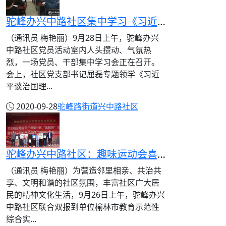
驼峰办兴中路社区集中学习《习近平谈治国理政》第三卷
（通讯员 梅艳丽）9月28日上午，驼峰办兴
中路社区党员活动室内人头攒动、气氛热
烈，一场党员、干部集中学习会正在召开。
会上，社区党支部书记屈磊专题领学《习近
平谈治国理...
2020-09-28
驼峰路街道
兴中路社区
驼峰办兴中路社区：趣味运动会喜迎双节，党群齐聚嗨翻全场
（通讯员 梅艳丽）为营造邻里相亲、共治共
享、文明和谐的社区氛围，丰富社区广大居
民的精神文化生活，9月26日上午，驼峰办兴
中路社区联合双报到单位榆林市教育示范性
综合实...