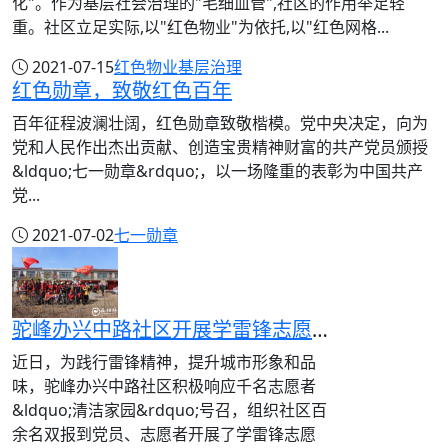
化"。作为基层社会治理的"毛细血管",社区的作用举足轻
重。社区立足实际,以"红色物业"为依托,以"红色网格...
2021-07-15
红色物业
基层治理
红色勋章，致敬红色百年
百年征程波澜壮阔，红色勋章致敬楷模。党中央决定，向为
党和人民作出杰出贡献、创造宝贵精神财富的共产党员颁授
&ldquo;七一勋章&rdquo;，以一场隆重的表彰为中国共产
党...
2021-07-02
七一勋章
驼峰办兴中路社区开展学雷锋志愿服务活动
近日，为践行雷锋精神，提升城市形象和品
味，驼峰办兴中路社区积极响应千名志愿者
&ldquo;清洁家园&rdquo;号召，组织社区百
余名双报到党员、志愿者开展了学雷锋志愿