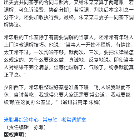
出夫妻共同签字的合同与照片，又给朱某某算了两笔账：若
调解，可免诉讼费、协商分期；若拒调，判决后本金利息一
分不少，还要加收执行费。最终，朱某某与妻子一同签下调
解协议。
常忠胜的工作室除了有需要调解的当事人，还常常有年轻人
上门请教调解技巧。他说：“当事人一开始不理解、有情绪，
太正常不过。一次沟通不够，就两次、三次，要把法律是怎
么规定的、为什么要这么做，真诚地、反复地说。即使当事
人对结果不完全满意，但等他理解了、气顺了，纷争就能真
正平息。”
夕阳西下，常忠胜整理好案卷准备下班：“别人说我退而不
休，自讨苦吃，我觉得只要大家还需要‘常公道’，我就要继
续‘赖’在这间办公室里。”（通讯员高津 朱婵）
米脂县综治中心
常忠胜
老常调解室
（责任编辑：亦雅）
版权声明：