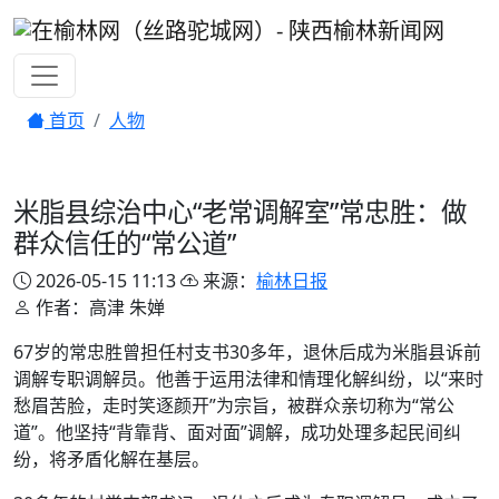
首页
人物
米脂县综治中心“老常调解室”常忠胜：做
群众信任的“常公道”
2026-05-15 11:13
来源：
榆林日报
作者：高津 朱婵
67岁的常忠胜曾担任村支书30多年，退休后成为米脂县诉前
调解专职调解员。他善于运用法律和情理化解纠纷，以“来时
愁眉苦脸，走时笑逐颜开”为宗旨，被群众亲切称为“常公
道”。他坚持“背靠背、面对面”调解，成功处理多起民间纠
纷，将矛盾化解在基层。