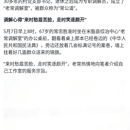
30多年的村党支部书记，退休之后成为专职调解员，成立了
“老常调解室”，被群众称为“常公道”。
调解心得“来时愁眉苦脸，走时笑逐颜开”
5月7日早上8时，67岁的常忠胜准时坐在米脂县综治中心“老
常调解室”的办公桌前，翻看着桌上那本已经卷边的《中华人
民共和国民法典》，旁边还放着几沓标满记号的案卷，墙上
挂着好几面群众送来的锦旗。
“来时愁眉苦脸，走时笑逐颜开”，老常热情地向笔者介绍自
己工作室的服务宗旨。