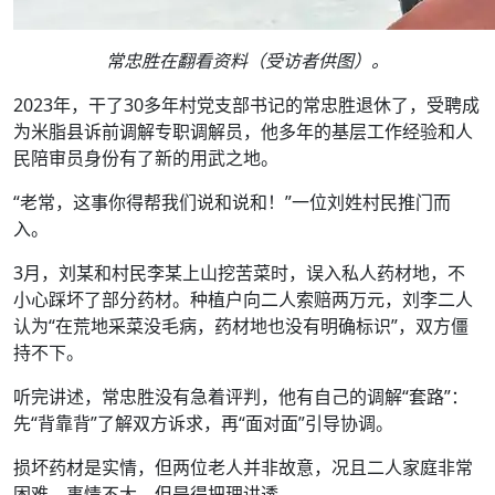
常忠胜在翻看资料（受访者供图）。
2023年，干了30多年村党支部书记的常忠胜退休了，受聘成
为米脂县诉前调解专职调解员，他多年的基层工作经验和人
民陪审员身份有了新的用武之地。
“老常，这事你得帮我们说和说和！”一位刘姓村民推门而
入。
3月，刘某和村民李某上山挖苦菜时，误入私人药材地，不
小心踩坏了部分药材。种植户向二人索赔两万元，刘李二人
认为“在荒地采菜没毛病，药材地也没有明确标识”，双方僵
持不下。
听完讲述，常忠胜没有急着评判，他有自己的调解“套路”：
先“背靠背”了解双方诉求，再“面对面”引导协调。
损坏药材是实情，但两位老人并非故意，况且二人家庭非常
困难，事情不大，但是得把理讲透。