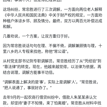
这场纠纷，常忠胜进行了三次调解，一方面向两位老人解释
《中华人民共和国民法典》中关于财产权的规定，一方面劝
种植户体谅乡邻、顾及情分。最终，双方以两百元补偿达成
和解。
几番劝说，一个方案，让双方重归于好。
因为常忠胜说话句句在理、不偏不倚，调解兼顾情与理，十
里八乡的人专程来找他，称他“常公道”。
从村党支部书记到专职调解员，常忠胜经历了从“凭经验”到
“靠法律”的转变。现在，他越来越觉得，以法律为依据，再
结合说理，调解方能事半功倍。
“调解表面上解决的是‘事’，实际上是调解‘人’。”常忠胜说，
“把人说通了，事就好办了。”
去年9月的一起农商行借贷纠纷中，借款人朱某某承认欠
款，却坚持“妻子不知情，来了怕离婚”。常忠胜从材料中找