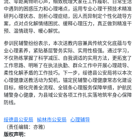
流、零距离倾听心声，细致梳理大家在工作履职、日常生活
中遇到的困惑压力和心理堵点，运用专业心理干预技术精准
研判心理状态、剖析心理症结，因人而异制定个性化疏导方
案，点对点化解情绪困扰、缓释心理压力，真正做到精准干
预、温情疏导、暖心解忧。
参训民辅警纷纷表示，本次送教内容兼具传统文化底蕴与专
业心理素养，紧贴基层警务实际、实用性极强。通过学习，
不仅熟练掌握了科学减压、自我调适的实用方法，更拓宽了
工作思路、明晰了在执法执勤、群众工作中开展心理疏导、
柔性化解矛盾的工作技巧。下一步，绥德县公安局将以本次
心理健康送教活动为契机，锚定民辅警心理健康常态化建设
目标，细化完善全流程、全链条心理服务保障举措，护航民
辅警身心健康，为县域公安各项工作扎实落地筑牢身心保障
防线。
绥德县公安局
榆林市公安局
心理辅导
（责任编辑：亦雅）
版权声明：