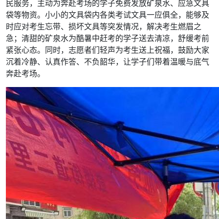
民服务，主动为奔赴考场的学子免费发放矿泉水、应急文具
袋等物资。小小的文具袋内各类考试文具一应俱全，能够及
时应对考生忘带、损坏文具等突发情况，解决考生燃眉之
急；清甜的矿泉水为酷暑中赶考的学子送去清凉，舒缓考前
紧张心态。同时，志愿者们轻声为考生送上祝福，鼓励大家
沉着冷静、认真作答、不负韶华，让学子们带着温暖与底气
奔赴考场。