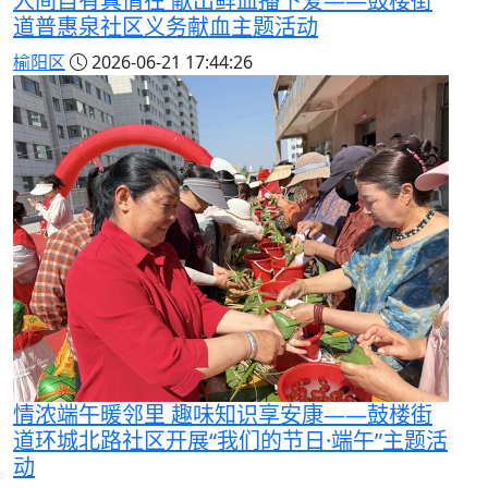
人间自有真情在 献出鲜血播下爱——鼓楼街
道普惠泉社区义务献血主题活动
榆阳区
2026-06-21 17:44:26
情浓端午暖邻里 趣味知识享安康——鼓楼街
道环城北路社区开展“我们的节日·端午”主题活
动