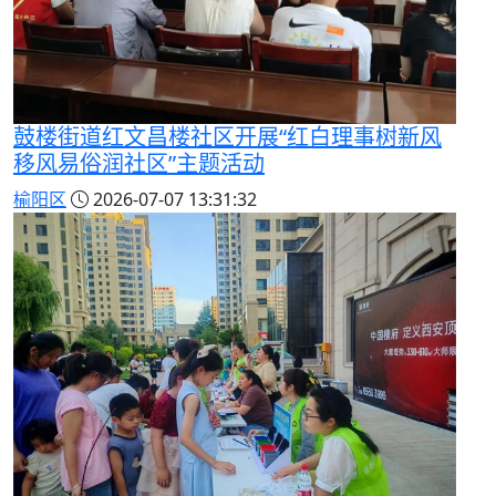
鼓楼街道红文昌楼社区开展“红白理事树新风
移风易俗润社区”主题活动
榆阳区
2026-07-07 13:31:32