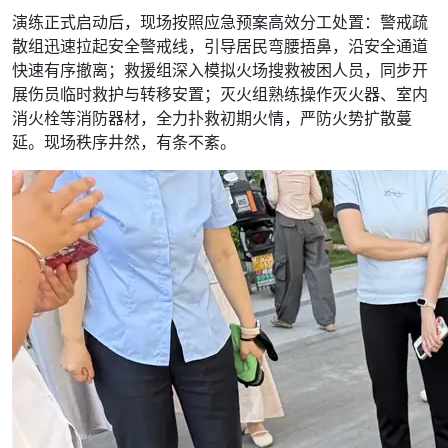
演练正式启动后，现场按照应急预案高效分工处置：警戒疏
散组迅速拉起安全警戒线，引导居民弯腰捂鼻，沿安全通道
快速有序撤离；救援组深入模拟火场搜救被困人员，同步开
展伤员临时救护与转移安置；灭火组熟练操作灭火器、室内
消火栓等消防器材，全力扑救初期火情，严防火势扩散蔓
延。现场秩序井然，有条不紊。