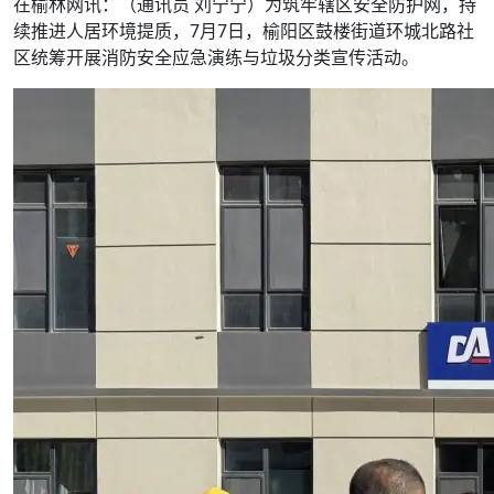
在榆林网讯：（通讯员 刘宁宁）为筑牢辖区安全防护网，持
续推进人居环境提质，7月7日，榆阳区鼓楼街道环城北路社
区统筹开展消防安全应急演练与垃圾分类宣传活动。