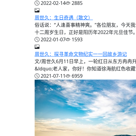
2022-02-14
2885
周世久：生日奇遇（散文）
俗话说：“人逢喜事精神爽。”各位朋友，今天
十二周岁生日，正好是阳历年2022年元旦佳节。
2022-01-07
1593
周世久：探寻革命文物纪实一一回故乡游记
文/周世久6月11日早上，一轮红日从东方冉
&ldquo;老人家，你好！你知道徐海航红色收藏博
2021-07-11
6959