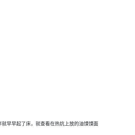
伴就早早起了床，就查看在热炕上放的油馍馍面