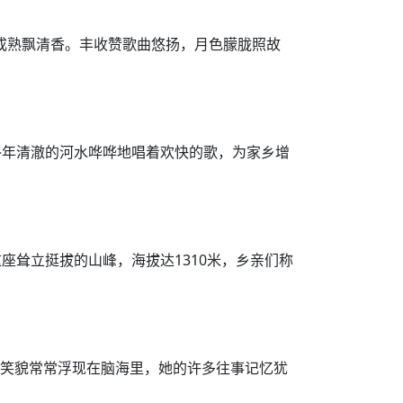
成熟飘清香。丰收赞歌曲悠扬，月色朦胧照故
终年清澈的河水哗哗地唱着欢快的歌，为家乡增
耸立挺拔的山峰，海拔达1310米，乡亲们称
容笑貌常常浮现在脑海里，她的许多往事记忆犹