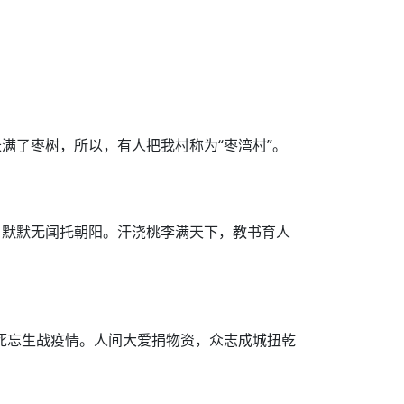
满了枣树，所以，有人把我村称为“枣湾村”。
，默默无闻托朝阳。汗浇桃李满天下，教书育人
死忘生战疫情。人间大爱捐物资，众志成城扭乾