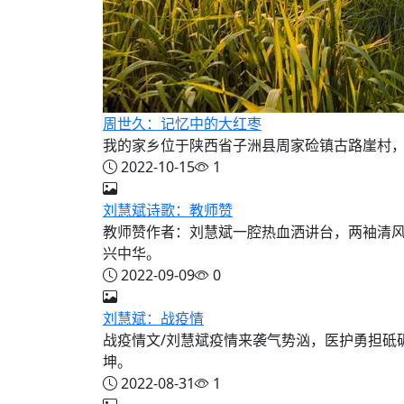
周世久：记忆中的大红枣
我的家乡位于陕西省子洲县周家硷镇古路崖村，
2022-10-15
1
刘慧斌诗歌：教师赞
教师赞作者：刘慧斌一腔热血洒讲台，两袖清
兴中华。
2022-09-09
0
刘慧斌：战疫情
战疫情文/刘慧斌疫情来袭气势汹，医护勇担砥
坤。
2022-08-31
1