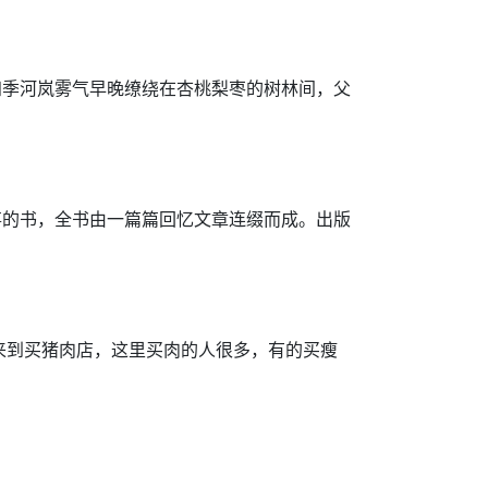
四季河岚雾气早晚缭绕在杏桃梨枣的树林间，父
事的书，全书由一篇篇回忆文章连缀而成。出版
来到买猪肉店，这里买肉的人很多，有的买瘦