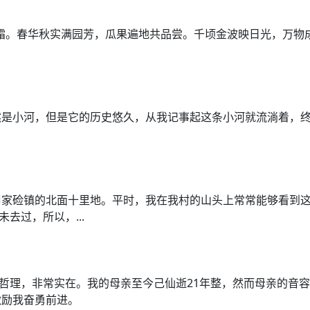
霜。春华秋实满园芳，瓜果遍地共品尝。千顷金波映日光，万物
然是小河，但是它的历史悠久，从我记事起这条小河就流淌着，
家硷镇的北面十里地。平时，我在我村的山头上常常能够看到这座
去过，所以，...
有哲理，非常实在。我的母亲至今己仙逝21年整，然而母亲的音
激励我奋勇前进。