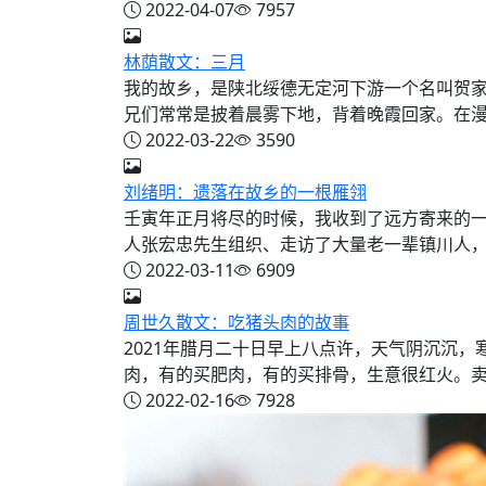
2022-04-07
7957
林荫散文：三月
我的故乡，是陕北绥德无定河下游一个名叫贺
兄们常常是披着晨雾下地，背着晚霞回家。在漫长
2022-03-22
3590
刘绪明：遗落在故乡的一根雁翎
壬寅年正月将尽的时候，我收到了远方寄来的
人张宏忠先生组织、走访了大量老一辈镇川人，把
2022-03-11
6909
周世久散文：吃猪头肉的故事
2021年腊月二十日早上八点许，天气阴沉沉
肉，有的买肥肉，有的买排骨，生意很红火。卖肉
2022-02-16
7928