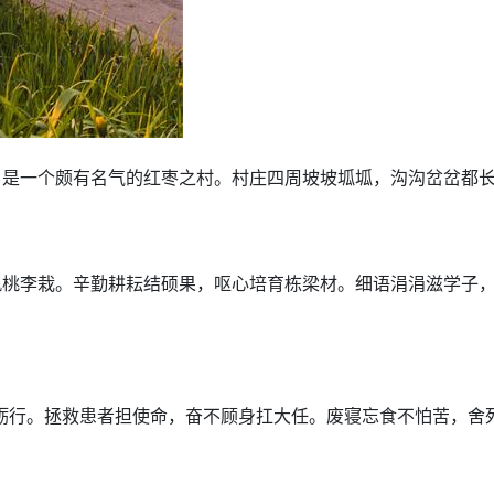
是一个颇有名气的红枣之村。村庄四周坡坡坬坬，沟沟岔岔都长
风桃李栽。辛勤耕耘结硕果，呕心培育栋梁材。细语涓涓滋学子
砺行。拯救患者担使命，奋不顾身扛大任。废寝忘食不怕苦，舍