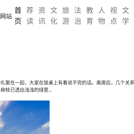
首
荐
资
文
旅
法
教
人
视
文
页
读
讯
化
游
治
育
物
点
学
婚礼聚在一起，大家在饭桌上有着说不完的话。离席后，几个关
枝已透出浅浅的绿意...