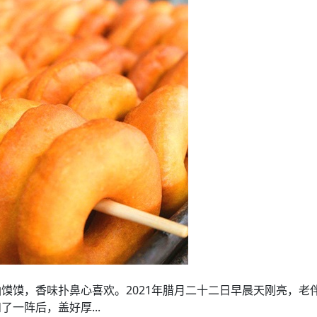
馍馍，香味扑鼻心喜欢。2021年腊月二十二日早晨天刚亮，老
一阵后，盖好厚...