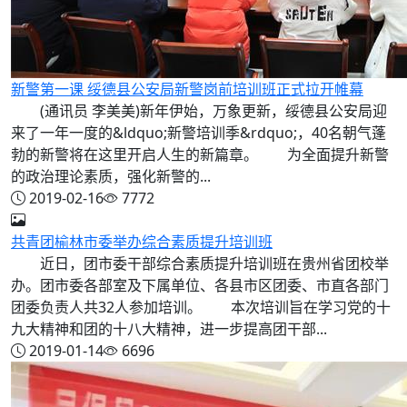
新警第一课 绥德县公安局新警岗前培训班正式拉开帷幕
(通讯员 李美美)新年伊始，万象更新，绥德县公安局迎
来了一年一度的&ldquo;新警培训季&rdquo;，40名朝气蓬
勃的新警将在这里开启人生的新篇章。 为全面提升新警
的政治理论素质，强化新警的...
2019-02-16
7772
共青团榆林市委举办综合素质提升培训班
近日，团市委干部综合素质提升培训班在贵州省团校举
办。团市委各部室及下属单位、各县市区团委、市直各部门
团委负责人共32人参加培训。 本次培训旨在学习党的十
九大精神和团的十八大精神，进一步提高团干部...
2019-01-14
6696