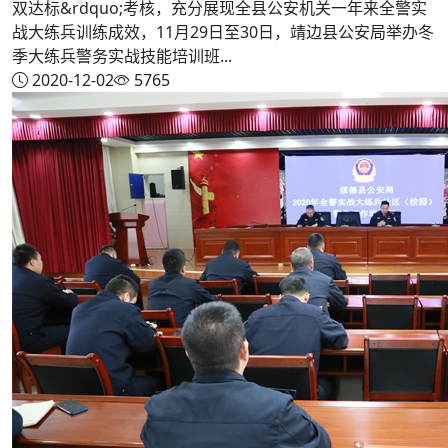
双达标&rdquo;考核，充分展现全县公安机关一年来全警实
战大练兵训练成效，11月29日至30日，靖边县公安局举办冬
季大练兵警务实战技能培训班...
2020-12-02
5765