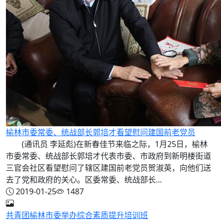
榆林市委常委、统战部长郭培才看望慰问建国前老党员
(通讯员 李延彪)在新春佳节来临之际，1月25日，榆林
市委常委、统战部长郭培才代表市委、市政府到新明楼街道
三官会社区看望慰问了辖区建国前老党员贺淑英，向他们送
去了党和政府的关心。区委常委、统战部长...
2019-01-25
1487
共青团榆林市委举办综合素质提升培训班