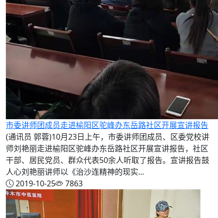
市委讲师团成员走进榆阳区驼峰办东岳路社区开展宣讲报告
(通讯员 郭蓉)10月23日上午，市委讲师团成员、区委党校讲
师刘艳丽走进榆阳区驼峰办东岳路社区开展宣讲报告，社区
干部、居民党员、群众代表50余人听取了报告。宣讲报告鼓
人心刘艳丽讲师以《治沙连精神的现实...
2019-10-25
7863