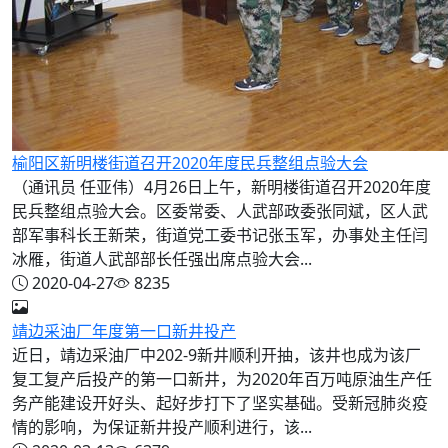
榆阳区新明楼街道召开2020年度民兵整组点验大会
（通讯员 任亚伟）4月26日上午，新明楼街道召开2020年度
民兵整组点验大会。区委常委、人武部政委张同斌，区人武
部军事科长王新荣，街道党工委书记张玉军，办事处主任闫
冰雁，街道人武部部长任强出席点验大会...
2020-04-27
8235
靖边采油厂年度第一口新井投产
近日，靖边采油厂中202-9新井顺利开抽，该井也成为该厂
复工复产后投产的第一口新井，为2020年百万吨原油生产任
务产能建设开好头、起好步打下了坚实基础。受新冠肺炎疫
情的影响，为保证新井投产顺利进行，该...