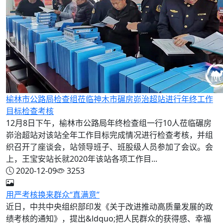
榆林市公路局检查组莅临神木市碾房峁治超站进行年终工作
目标检查考核
12月8日下午，榆林市公路局年终检查组一行10人莅临碾房
峁治超站对该站全年工作目标完成情况进行检查考核，并组
织召开了座谈会，站领导班子、班股级人员参加了会议。会
上，王宝安站长就2020年该站各项工作目...
2020-12-09
3253
用严考核换来群众“真满意”
近日，中共中央组织部印发《关于改进推动高质量发展的政
绩考核的通知》，提出&ldquo;把人民群众的获得感、幸福