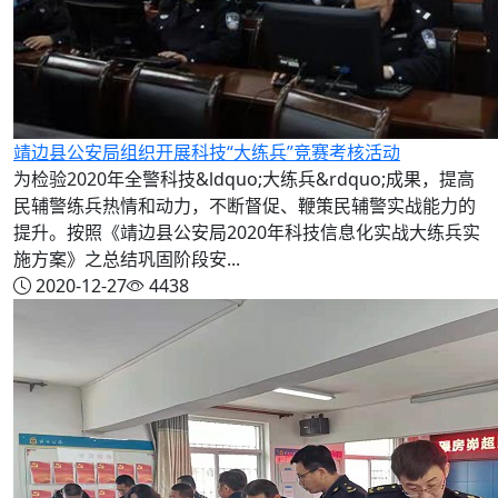
靖边县公安局组织开展科技“大练兵”竞赛考核活动
为检验2020年全警科技&ldquo;大练兵&rdquo;成果，提高
民辅警练兵热情和动力，不断督促、鞭策民辅警实战能力的
提升。按照《靖边县公安局2020年科技信息化实战大练兵实
施方案》之总结巩固阶段安...
2020-12-27
4438