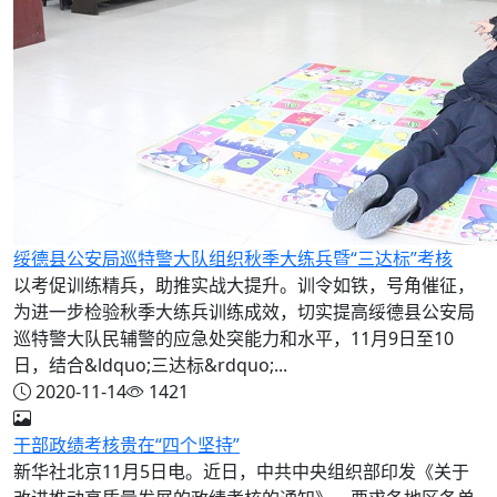
绥德县公安局巡特警大队组织秋季大练兵暨“三达标”考核
以考促训练精兵，助推实战大提升。训令如铁，号角催征，
为进一步检验秋季大练兵训练成效，切实提高绥德县公安局
巡特警大队民辅警的应急处突能力和水平，11月9日至10
日，结合&ldquo;三达标&rdquo;...
2020-11-14
1421
干部政绩考核贵在“四个坚持”
新华社北京11月5日电。近日，中共中央组织部印发《关于