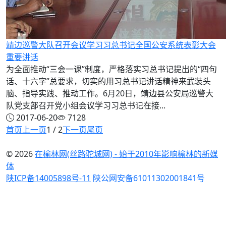
靖边巡警大队召开会议学习习总书记全国公安系统表彰大会
重要讲话
为全面推动“三会一课”制度，严格落实习总书记提出的“四句
话、十六字”总要求，切实的用习总书记讲话精神来武装头
脑、指导实践、推动工作。6月20日，靖边县公安局巡警大
队党支部召开党小组会议学习习总书记在接...
2017-06-20
7128
首页
上一页
1 / 2
下一页
尾页
© 2026
在榆林网(丝路驼城网) - 始于2010年影响榆林的新媒
体
陕ICP备14005898号-11
陕公网安备61011302001841号