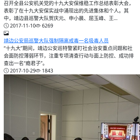
召开全县公安机关党的十九大安保维稳工作总结表彰大会，
表彰了在十九大安保实战中涌现出的先进集体和个人。其
中，靖边县巡警大队贺庆元、申小晨、屈玉峰、王...
2017-11-10
6269
靖边公安局巡警大队强制隔离戒毒一名吸毒人员
“十九大”期间，靖边公安巡特警紧盯社会治安重点问题和社
会面防控薄弱环节，注重专项清查行动与面上防控、成功排
查出一名“瘾君子”。
2017-10-29
1843