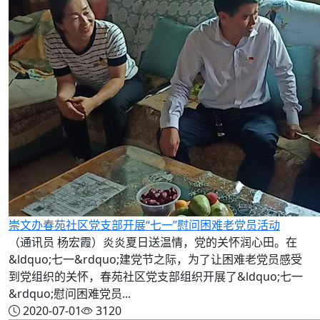
崇文办春苑社区党支部开展“七一”慰问困难老党员活动
（通讯员 杨宏霞）炎炎夏日送温情，党的关怀润心田。在
&ldquo;七一&rdquo;建党节之际，为了让困难老党员感受
到党组织的关怀，春苑社区党支部组织开展了&ldquo;七一
&rdquo;慰问困难党员...
2020-07-01
3120