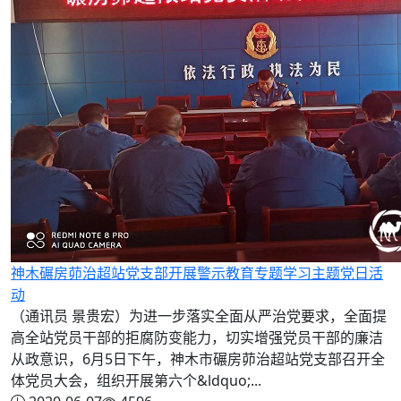
神木碾房茆治超站党支部开展警示教育专题学习主题党日活
动
（通讯员 景贵宏）为进一步落实全面从严治党要求，全面提
高全站党员干部的拒腐防变能力，切实增强党员干部的廉洁
从政意识，6月5日下午，神木市碾房茆治超站党支部召开全
体党员大会，组织开展第六个&ldquo;...