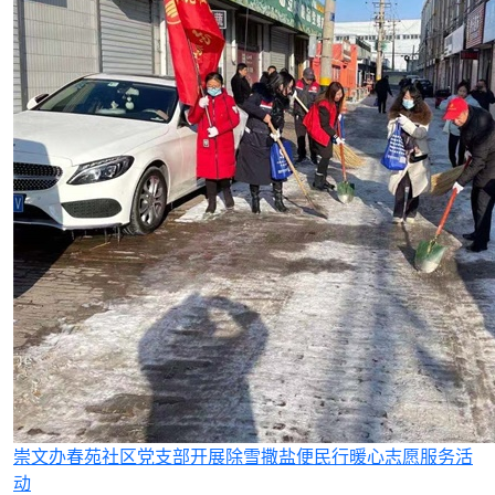
崇文办春苑社区党支部开展除雪撒盐便民行暖心志愿服务活
动