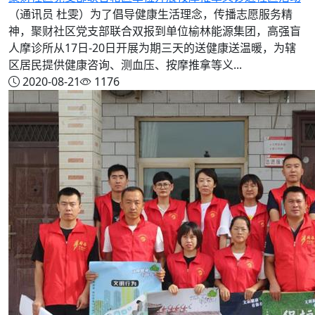
（通讯员 杜雯）为了倡导健康生活理念，传播志愿服务精
神，聚财社区党支部联合双报到单位榆林能源集团，高强盲
人摩诊所从17日-20日开展为期三天的送健康送温暖，为辖
区居民提供健康咨询、测血压、按摩推拿等义...
2020-08-21
1176