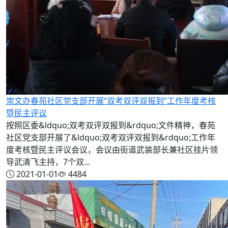
崇文办春苑社区党支部开展“双考双评双报到”工作年度考核
暨民主评议
按照区委&ldquo;双考双评双报到&rdquo;文件精神，春苑
社区党支部开展了&ldquo;双考双评双报到&rdquo;工作年
度考核暨民主评议会议，会议由街道武装部长兼社区挂片领
导武清飞主持，7个双...
2021-01-01
4484