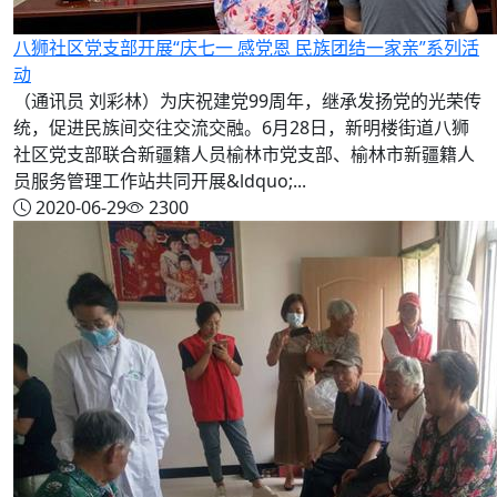
八狮社区党支部开展“庆七一 感党恩 民族团结一家亲”系列活
动
（通讯员 刘彩林）为庆祝建党99周年，继承发扬党的光荣传
统，促进民族间交往交流交融。6月28日，新明楼街道八狮
社区党支部联合新疆籍人员榆林市党支部、榆林市新疆籍人
员服务管理工作站共同开展&ldquo;...
2020-06-29
2300