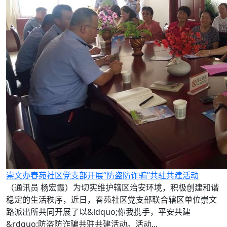
崇文办春苑社区党支部开展“防盗防诈骗”共驻共建活动
（通讯员 杨宏霞）为切实维护辖区治安环境，积极创建和谐
稳定的生活秩序，近日，春苑社区党支部联合辖区单位崇文
路派出所共同开展了以&ldquo;你我携手，平安共建
&rdquo;防盗防诈骗共驻共建活动。活动...