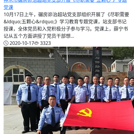
党课
10月17日上午，碾房峁治超站党支部组织开展了《尽职需要
&ldquo;五颗心&rdquo;》学习教育专题党课，站支部书记
授课，全体党员和入党积极分子参与学习。党课上，薛宁书
记从五个方面讲授了党员干部想...
2020-10-17
3323