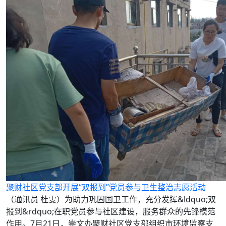
聚财社区党支部开展“双报到”党员参与卫生整治志愿活动
（通讯员 杜雯）为助力巩固国卫工作，充分发挥&ldquo;双
报到&rdquo;在职党员参与社区建设，服务群众的先锋模范
作用。7月21日，崇文办聚财社区党支部组织市环境监察支