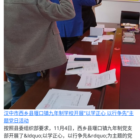
汉中市西乡县堰口镇九年制学校开展“以学正心 以行争先”主
题党日活动
按照县委组织部要求，11月4日，西乡县堰口镇九年制党支
部开展了&ldquo;以学正心，以行争先&rdquo;为主题的党