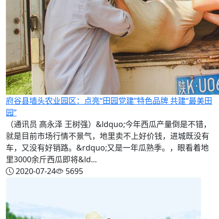
府谷县墙头农业园区：点亮“田园党建”特色品牌 共建“最美田
园”
（通讯员 高永泽 王树强）&ldquo;今年西瓜产量倒是不错，
就是目前市场行情不景气，地里卖不上好价钱，进城既没有
车，又没有好销路。&rdquo;又是一年瓜熟季。，眼看着地
里3000余斤西瓜即将&ld...
2020-07-24
5695