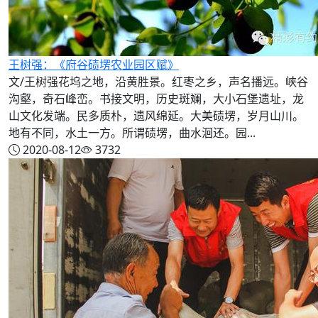
王树强：《府谷碛塄农业园区赋》
文/王树强花坞之地，沿黄胜景。红枣之乡，声名播远。峡谷
沟壑，奇石峰峦。书接文明，历史斑斓，大小石堡遗址，龙
山文化发端。民多质朴，遗风绵延。大美碛塄，岁月山川。
地有不同，水土一方。所谓碛塄，曲水洄还。园...
2020-08-12
3732