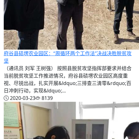
府谷县碛塄农业园区：“周循环两个工作法”决战决胜脱贫攻
坚
（通讯员 刘军 王树强） 按照县脱贫攻坚指挥部要求并结合
当前脱贫攻坚工作推进情况，府谷县碛塄农业园区高度重
视、尽锐出战，扎实开展&ldquo;三排查三清零&rdquo;百
日冲刺行动，实现&ldquo;...
2020-03-23
8139