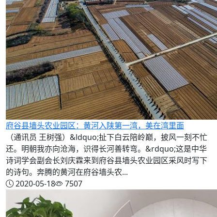
府谷县墙头农业园区：黄河入陕第一湾，美在湾里面
（通讯员 王树强）&ldquo;扯下白云陪岭巅，披风一刻不忙
还。明朝我亦向沧海，识得长河善转弯。&rdquo;这是中华
诗词学会副会长刘庆霖来到府谷县墙头农业园区采风时写下
的诗句。奔腾的黄河在府谷墙头农...
2020-05-18
7507