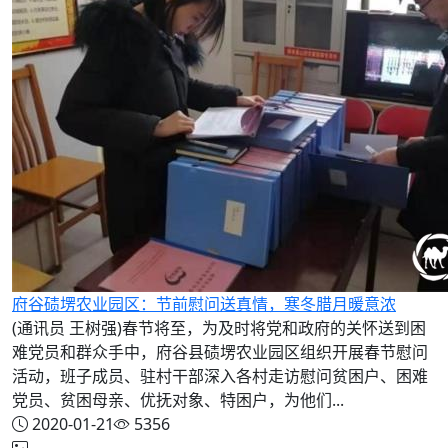
府谷碛塄农业园区：节前慰问送真情，寒冬腊月暖意浓
(通讯员 王树强)春节将至，为及时将党和政府的关怀送到困
难党员和群众手中，府谷县碛塄农业园区组织开展春节慰问
活动，班子成员、驻村干部深入各村走访慰问贫困户、困难
党员、贫困母亲、优抚对象、特困户，为他们...
2020-01-21
5356