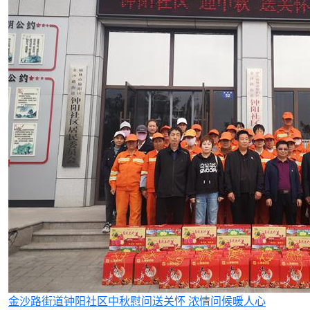
金沙路街道钟阳社区中秋慰问送关怀 浓情问候暖人心