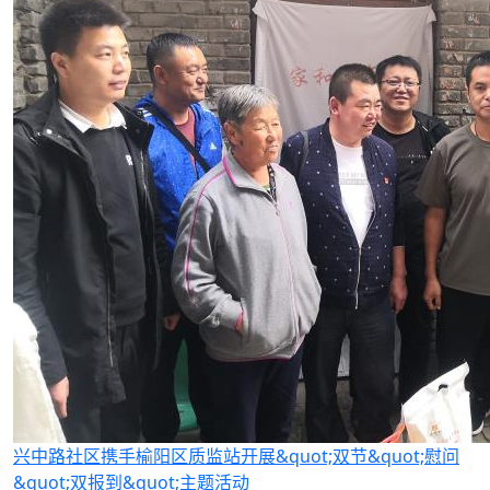
兴中路社区携手榆阳区质监站开展&quot;双节&quot;慰问
&quot;双报到&quot;主题活动