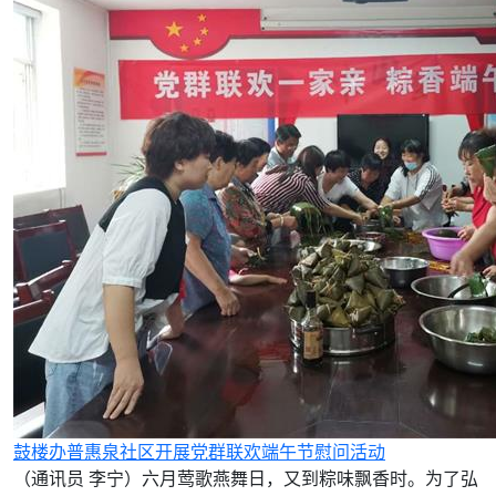
鼓楼办普惠泉社区开展党群联欢端午节慰问活动
（通讯员 李宁）六月莺歌燕舞日，又到粽味飘香时。为了弘