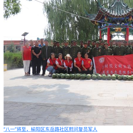
“八一”将至，榆阳区东岳路社区慰问复员军人