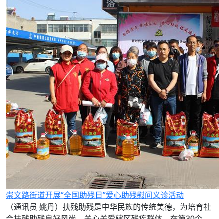
崇文路街道开展“全国助残日”爱心助残慰问义诊活动
（通讯员 姚丹）扶残助残是中华民族的传统美德，为培育社
会扶残助残良好风尚，关心关爱辖区残疾群体。在第30个