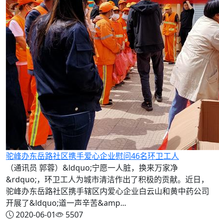
驼峰办东岳路社区携手爱心企业慰问46名环卫工人
（通讯员 郭蓉）&ldquo;宁愿一人脏，换来万家净
&rdquo;，环卫工人为城市清洁作出了积极的贡献。近日，
驼峰办东岳路社区携手辖区内爱心企业白云山和黄中药公司
开展了&ldquo;道一声辛苦&amp...
2020-06-01
5507