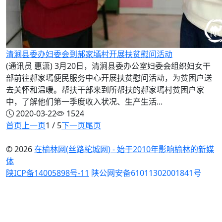
清涧县委办妇委会到郝家墕村开展扶贫慰问活动
(通讯员 惠潇) 3月20日，清涧县委办公室妇委会组织妇女干
部前往郝家墕便民服务中心开展扶贫慰问活动，为贫困户送
去关怀和温暖。帮扶干部来到所帮扶的郝家墕村贫困户家
中，了解他们第一季度收入状况、生产生活...
2020-03-22
1524
首页
上一页
1 / 5
下一页
尾页
© 2026
在榆林网(丝路驼城网) - 始于2010年影响榆林的新媒
体
陕ICP备14005898号-11
陕公网安备61011302001841号