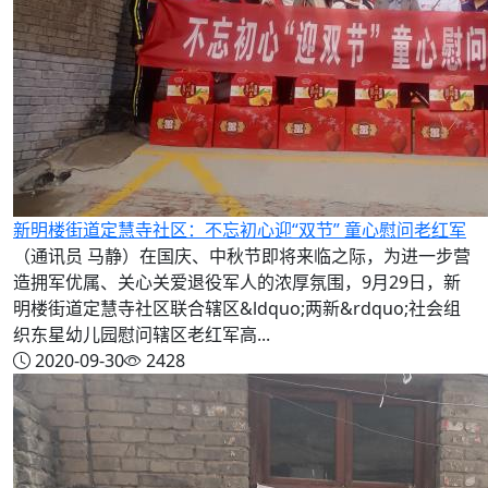
新明楼街道定慧寺社区：不忘初心迎“双节” 童心慰问老红军
（通讯员 马静）在国庆、中秋节即将来临之际，为进一步营
造拥军优属、关心关爱退役军人的浓厚氛围，9月29日，新
明楼街道定慧寺社区联合辖区&ldquo;两新&rdquo;社会组
织东星幼儿园慰问辖区老红军高...
2020-09-30
2428