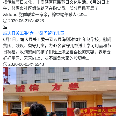
扬传统节日文化，丰富辖区居民节日文化生活。6月24日上
午，普惠泉社区组织辖区在职党员、部分居民开展了
&ldquo;党群联欢一家亲，粽香端午暖人心&...
2020-06-27
4823
靖边县关工委“六一”慰问留守儿童
6月1日，靖边县关工委来到该县海则滩镇九年制学校，慰问
贫困、残疾、留守儿童，为47名留守儿童送上学习用品和节
日祝福。收到慰问的孩子们脸上洋溢着喜悦的笑容，表示要
好好学习、天天向上，决不辜负大家的殷切希...
2020-06-03
6543