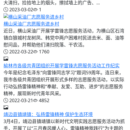
大清扫，捡拾地上的烟头，擦拭墙上的广告、...
2023-03-02
1
横山采油厂志愿服务进乡村
近日，横山采油厂开展学雷锋志愿服务活动，为横山区石湾
镇白狼城村龙树凤、韩党中两户困难村民送去米、面、油等
慰问品，并帮助他们清扫院落、干农活。
2022-03-22
1760
榆林市各级共青团组织开展学雷锋志愿服务活动工作纪实
今年是纪念毛泽东“向雷锋同志学习”题词59周年。连日来，
我市各级共青团组织开展形式多样的志愿服务活动，以实际
行动弘扬雷锋精神和“奉献、友爱、互助、进步”的志愿服务
精神，展现新时代青年风采。
2022-03-21
4852
靖边县镇靖镇：弘扬雷锋精神 保护生态环境
3月4日，靖边县镇靖镇以新时代文明实践志愿服务活动为抓
手，开展了以“三月春风暖人心，雷锋精神我践行”为主题的