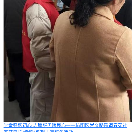
学雷锋践初心 志愿服务暖民心——榆阳区崇文路街道春苑社