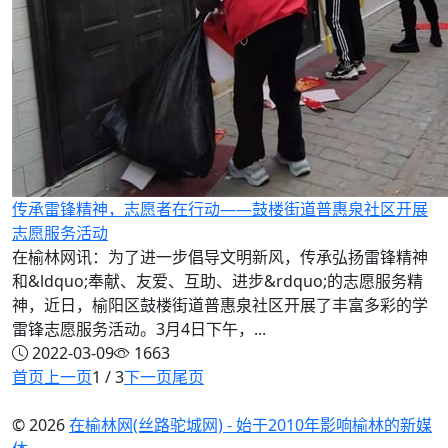
传承雷锋精神，志愿者在行动——鼓楼街道普惠泉社区开展
志愿服务活动
在榆林网讯：为了进一步倡导文明新风，传承弘扬雷锋精神
和&ldquo;奉献、友爱、互助、进步&rdquo;的志愿服务精
神，近日，榆阳区鼓楼街道普惠泉社区开展了丰富多彩的学
雷锋志愿服务活动。3月4日下午，...
2022-03-09
1663
首页
上一页
1 / 3
下一页
尾页
© 2026
在榆林网(丝路驼城网) - 始于2010年影响榆林的新媒