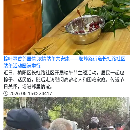
粽叶飘香邻里情 浓情端午共安康——驼峰路街道长虹路社区
端午活动圆满举行
近日，榆阳区长虹路社区开展端午节主题活动，居民一起包
粽子、话民俗，随后走访慰问高龄老人和困难家庭，传递节
日关怀，增进邻里情谊。
2026-06-16
24417