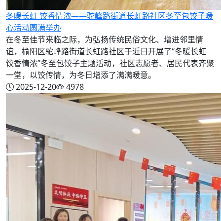
冬暖长虹 饺香情浓——驼峰路街道长虹路社区冬至包饺子暖
心活动圆满举办
在冬至佳节来临之际，为弘扬传统民俗文化、增进邻里情
谊，榆阳区驼峰路街道长虹路社区于近日开展了“冬暖长虹
饺香情浓”冬至包饺子主题活动，社区志愿者、居民代表齐聚
一堂，以饺传情，为冬日增添了满满暖意。
2025-12-20
4978