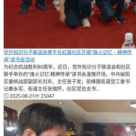
党外知识分子联谊会携手长虹路社区开展“烽火记忆・精神传
承”读书会活动
为纪念抗战胜利80周年，近日，党外知识分子联谊会和社区
联手举办的“烽火记忆·精神传承”读书会温情开场。中共榆阳
区委统战部副部长刘东、主任张子发；驼峰路街道党工委书
记秦永军、街道主任张瑞怀，社区党总支书...
2025-08-21
25047