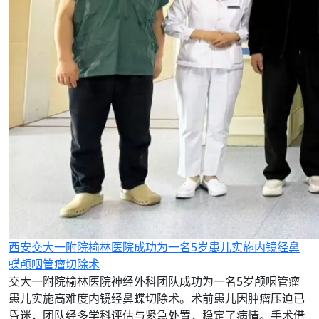
西安交大一附院榆林医院成功为一名5岁患儿实施内镜经鼻
蝶颅咽管瘤切除术
交大一附院榆林医院神经外科团队成功为一名5岁颅咽管瘤
患儿实施高难度内镜经鼻蝶切除术。术前患儿因肿瘤压迫已
昏迷，团队经多学科评估与紧急处置，稳定了病情。手术借