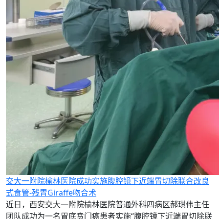
交大一附院榆林医院成功实施腹腔镜下近端胃切除联合改良
式食管-残胃Giraffe吻合术
近日，西安交大一附院榆林医院普通外科四病区郝琪伟主任
团队成功为一名胃底贲门癌患者实施“腹腔镜下近端胃切除联