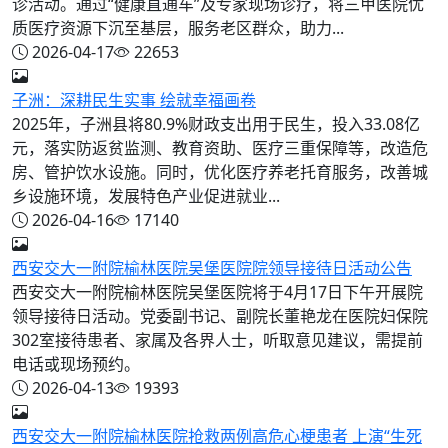
诊活动。通过“健康直通车”及专家现场诊疗，将三甲医院优
质医疗资源下沉至基层，服务老区群众，助力...
2026-04-17
22653
子洲：深耕民生实事 绘就幸福画卷
2025年，子洲县将80.9%财政支出用于民生，投入33.08亿
元，落实防返贫监测、教育资助、医疗三重保障等，改造危
房、管护饮水设施。同时，优化医疗养老托育服务，改善城
乡设施环境，发展特色产业促进就业...
2026-04-16
17140
西安交大一附院榆林医院吴堡医院院领导接待日活动公告
西安交大一附院榆林医院吴堡医院将于4月17日下午开展院
领导接待日活动。党委副书记、副院长董艳龙在医院妇保院
302室接待患者、家属及各界人士，听取意见建议，需提前
电话或现场预约。
2026-04-13
19393
西安交大一附院榆林医院抢救两例高危心梗患者 上演“生死