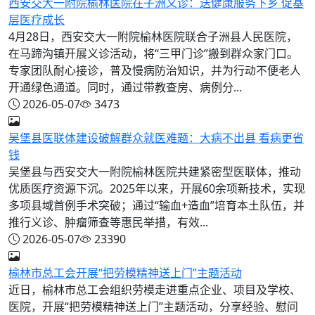
西安交大一附院榆林医院在子洲义诊：送健康服务下乡 促基
层医疗成长
4月28日，西安交大一附院榆林医院联合子洲县人民医院，
在马蹄沟镇开展义诊活动，将“三甲门诊”搬到群众家门口。
专家团队耐心接诊，普及慢病防治知识，并为行动不便老人
开通绿色通道。同时，通过带教查房、病例分...
2026-05-07
3473
吴堡县医联体建设破解群众就医难题：大病不出县 看病更省
钱
吴堡县与西安交大一附院榆林医院共建紧密型医联体，推动
优质医疗资源下沉。2025年以来，开展60余项新技术，实现
多项县域首例手术突破；通过“输血+造血”培育本土队伍，并
推行义诊、肿瘤筛查等惠民举措，有效...
2026-05-07
23390
榆林市总工会开展“把劳模精神送上门”主题活动
近日，榆林市总工会组织劳模走进重点企业、项目及学校、
医院，开展“把劳模精神送上门”主题活动，分享经验、慰问