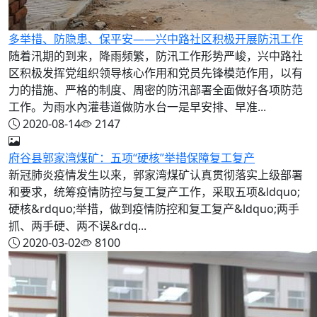
多举措、防隐患、保平安——兴中路社区积极开展防汛工作
随着汛期的到来，降雨频繁，防汛工作形势严峻，兴中路社
区积极发挥党组织领导核心作用和党员先锋模范作用，以有
力的措施、严格的制度、周密的防汛部署全面做好各项防范
工作。为雨水內灌巷道做防水台一是早安排、早准...
2020-08-14
2147
府谷县郭家湾煤矿：五项“硬核”举措保障复工复产
新冠肺炎疫情发生以来，郭家湾煤矿认真贯彻落实上级部署
和要求，统筹疫情防控与复工复产工作，采取五项&ldquo;
硬核&rdquo;举措，做到疫情防控和复工复产&ldquo;两手
抓、两手硬、两不误&rdq...
2020-03-02
8100