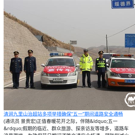
清涧九里山治超站多项举措确保“五一”期间道路安全通畅
(通讯员 景贵宏)正值春暖花开之际，伴随&ldquo;五一
&rdquo;假期的临近、群众旅游、探亲访友等增多，道路车