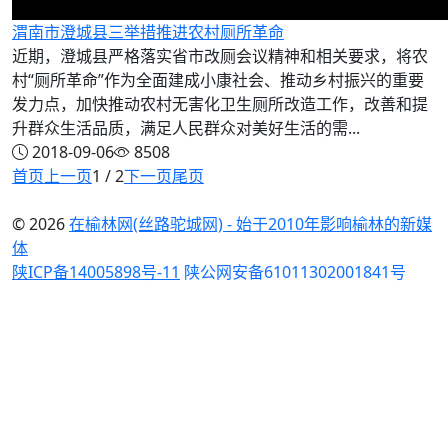
渭南市澄城县三举措推进农村厕所革命
近期，澄城县严格落实省市改厕会议精神和相关要求，将农
村“厕所革命”作为全面建成小康社会、推动乡村振兴的重要
发力点，加快推动农村无害化卫生厕所改造工作，改善和提
升群众生活品质，满足人民群众对美好生活的需...
2018-09-06
8508
首页
上一页
1 / 2
下一页
尾页
© 2026
在榆林网(丝路驼城网) - 始于2010年影响榆林的新媒
体
陕ICP备14005898号-11
陕公网安备61011302001841号