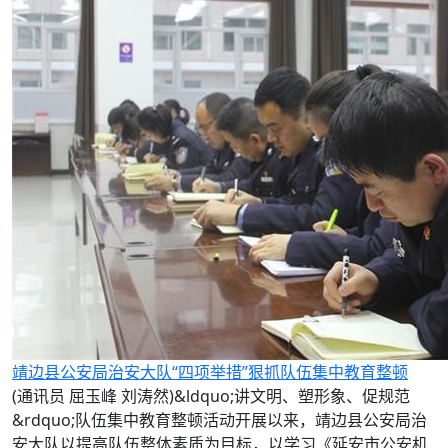
靖边县公安局治安大队“四项举措”狠抓队伍集中教育整顿
(通讯员 屈玉峰 刘涛然)&ldquo;讲文明、塑形象、促规范
&rdquo;队伍集中教育整顿活动开展以来，靖边县公安局治
安大队以提高队伍整体素质为目标，以学习《延安市公安机