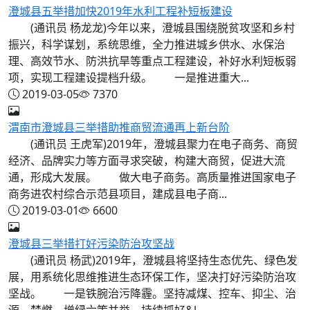
澄城县五举措加快2019年水利工程补短板建设
(通讯员 杨龙龙)今年以来，澄城县围绕脱贫攻坚和乡村
振兴，科学谋划，系统思维，全力推进城乡供水、水保治
理、高效节水、防洪抗旱等重点工程建设，补好水利短板弱
项，实现工程建设提档升级。 一是推进重大...
2019-03-05
7370
渭南市澄城县三举措助推商贸流通再上新台阶
(通讯员 王虎军)2019年，澄城县聚力在电子商务、商贸
经济、品牌实力等方面寻求突破，构建大商贸，促进大流
通，形成大发展。 做大电子商务。高质量推进国家电子
商务进农村综合示范县项目，建成县电子商...
2019-03-01
6600
澄城县三举措打好污染防治攻坚战
(通讯员 杨武)2019年，澄城县将坚持生态优先、绿色发
展，用系统化思维推进生态环保工作，坚决打好污染防治攻
坚战。 一是铁腕治污降霾。坚持减煤、控车、抑尘、治
源、禁燃、增绿六策并举，持续抓好&l...