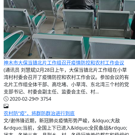
神木市大保当镇北片工作组召开疫情防控和农村工作会议
(通讯员 刘慧斌)2月28日上午，大保当镇北片工作组在小草
湾村村委会召开了疫情防控和农村工作会议。参加会议的有
北片工作组全体干部、高圪堵、小草湾、东北湾三个村的党
支部书记、村委会副主任、监委会主任、村...
2020-02-29
3754
农村防“疫”，将群防群治进行到底
文/谢伟锋近期，新冠肺炎疫情形势严峻，&ldquo;大敌
&rdquo;当前，全国上下已进入&ldquo;全民备战&rdquo;
状态。各地从市、县到乡、村，各级行政单位都在积极组织