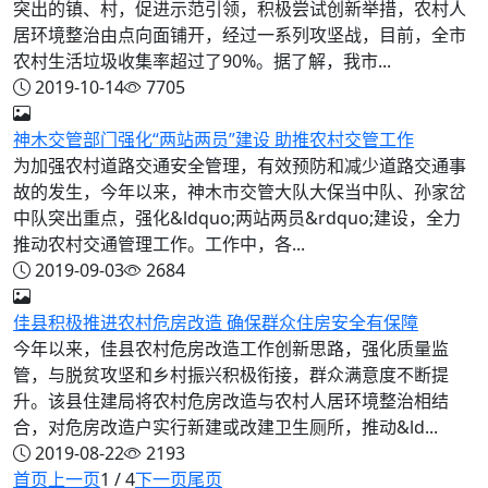
突出的镇、村，促进示范引领，积极尝试创新举措，农村人
居环境整治由点向面铺开，经过一系列攻坚战，目前，全市
农村生活垃圾收集率超过了90%。据了解，我市...
2019-10-14
7705
神木交管部门强化“两站两员”建设 助推农村交管工作
为加强农村道路交通安全管理，有效预防和减少道路交通事
故的发生，今年以来，神木市交管大队大保当中队、孙家岔
中队突出重点，强化&ldquo;两站两员&rdquo;建设，全力
推动农村交通管理工作。工作中，各...
2019-09-03
2684
佳县积极推进农村危房改造 确保群众住房安全有保障
今年以来，佳县农村危房改造工作创新思路，强化质量监
管，与脱贫攻坚和乡村振兴积极衔接，群众满意度不断提
升。该县住建局将农村危房改造与农村人居环境整治相结
合，对危房改造户实行新建或改建卫生厕所，推动&ld...
2019-08-22
2193
首页
上一页
1 / 4
下一页
尾页