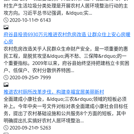
村生产生活垃圾分类处理是开展农村人居环境整治行动的主
攻方向。习近平总书记强调，&ldquo;实...
2020-10-11
6143
府谷县投资6930万元推进农村危房改造 让群众住上安心房暖
心房
农村危房改造关乎人民群众生命财产安全，是一项重要的惠
民工程，是脱贫攻坚&ldquo;两不愁、三保障&rdquo;的一
个重要指标。2009年以来，府谷县始终坚持把建档立卡贫困
户、低保户、农村分散供养特困...
2020-09-25
7999
推进农村厕所改革步伐，构建幸福宜居美丽新村
全面建成小康社会，&ldquo;三农&rdquo;领域的短板必须
补上。今年中央一号文件对标对表全面建成小康社会目标任
务，提出了农村基础设施和公共服务8个方面的短板，其中
明确提出扎实搞好农村人居环境整治...
2020-09-21
5263