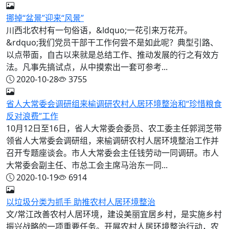
挪掉“盆景”迎来“风景”
川西北农村有一句俗语，&ldquo;一花引来万花开。
&rdquo;我们党员干部干工作何尝不是如此呢？典型引路、
以点带面，自古以来就是总结工作、推动发展的行之有效方
法。凡事先搞试点，从中摸索出一套可参考...
2020-10-28
3755
省人大常委会调研组来榆调研农村人居环境整治和“珍惜粮食
反对浪费”工作
10月12日至16日，省人大常委会委员、农工委主任郭润芝带
领省人大常委会调研组，来榆调研农村人居环境整治工作并
召开专题座谈会。市人大常委会主任钱劳动一同调研。市人
大常委会副主任、市总工会主席马治东一同...
2020-10-19
6914
以垃圾分类为抓手 助推农村人居环境整治
文/常江改善农村人居环境，建设美丽宜居乡村，是实施乡村
振兴战略的一项重要任务。开展农村人居环境整治行动，农