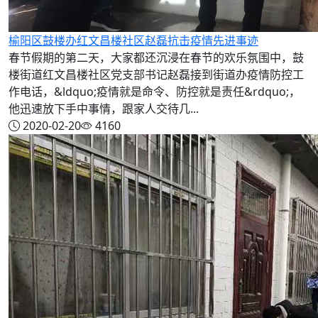
榆阳区鼓楼办红文昌楼社区赵磊抗击疫情先进事迹
春节假期的第二天，大家都还沉浸在春节的欢乐氛围中，鼓
楼街道红文昌楼社区党支部书记赵磊接到街道办疫情防控工
作电话，&ldquo;疫情就是命令、防控就是责任&rdquo;，
他迅速放下手中事情，跟家人交待几...
2020-02-20
4160