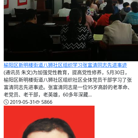
榆阳区新明楼街道八狮社区组织学习张富清同志先进事迹
(通讯员 朱文)为加强党性教育，提高党性修养，5月30日，
榆阳区新明楼街道八狮社区组织社区全体党员干部学习了张
富清同志先进事迹。张富清同志是一位95岁高龄的老革命、
老党员、老干部，老英雄，60多年深藏...
2019-05-31
5866