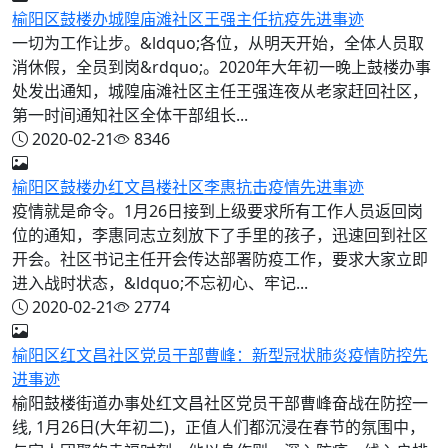
榆阳区鼓楼办城隍庙滩社区王强主任抗疫先进事迹
一切为工作让步。&ldquo;各位，从明天开始，全体人员取
消休假，全员到岗&rdquo;。2020年大年初一晚上鼓楼办事
处发出通知，城隍庙滩社区主任王强连夜从老家赶回社区，
第一时间通知社区全体干部组长...
2020-02-21
8346
榆阳区鼓楼办红文昌楼社区李惠抗击疫情先进事迹
疫情就是命令。1月26日接到上级要求所有工作人员返回岗
位的通知，李惠同志立刻放下了手里的孩子，迅速回到社区
开会。社区书记主任开会传达部署防疫工作，要求大家立即
进入战时状态，&ldquo;不忘初心、牢记...
2020-02-21
2774
榆阳区红文昌社区党员干部曹峰：新型冠状肺炎疫情防控先
进事迹
榆阳鼓楼街道办事处红文昌社区党员干部曹峰奋战在防控一
线, 1月26日(大年初二)，正值人们都沉浸在春节的氛围中，