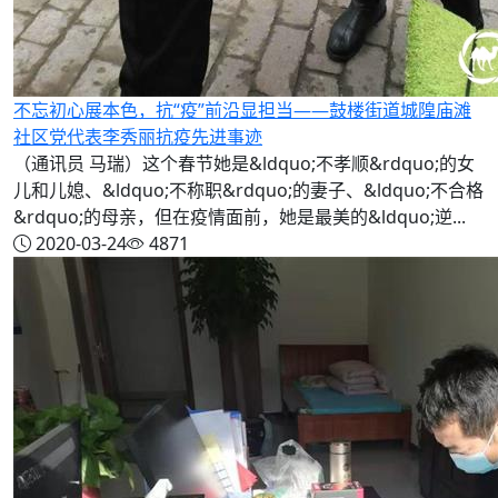
不忘初心展本色，抗“疫”前沿显担当——鼓楼街道城隍庙滩
社区党代表李秀丽抗疫先进事迹
（通讯员 马瑞）这个春节她是&ldquo;不孝顺&rdquo;的女
儿和儿媳、&ldquo;不称职&rdquo;的妻子、&ldquo;不合格
&rdquo;的母亲，但在疫情面前，她是最美的&ldquo;逆...
2020-03-24
4871