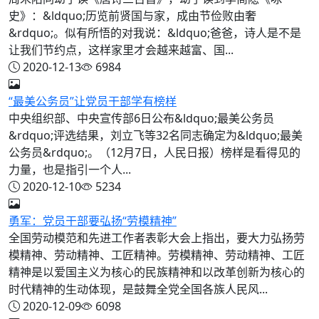
史》：&ldquo;历览前贤国与家，成由节俭败由奢
&rdquo;。似有所悟的对我说：&ldquo;爸爸，诗人是不是
让我们节约点，这样家里才会越来越富、国...
2020-12-13
6984
“最美公务员”让党员干部学有榜样
中央组织部、中央宣传部6日公布&ldquo;最美公务员
&rdquo;评选结果，刘立飞等32名同志确定为&ldquo;最美
公务员&rdquo;。（12月7日，人民日报）榜样是看得见的
力量，也是指引一个人...
2020-12-10
5234
勇军：党员干部要弘扬“劳模精神”
全国劳动模范和先进工作者表彰大会上指出，要大力弘扬劳
模精神、劳动精神、工匠精神。劳模精神、劳动精神、工匠
精神是以爱国主义为核心的民族精神和以改革创新为核心的
时代精神的生动体现，是鼓舞全党全国各族人民风...
2020-12-09
6098