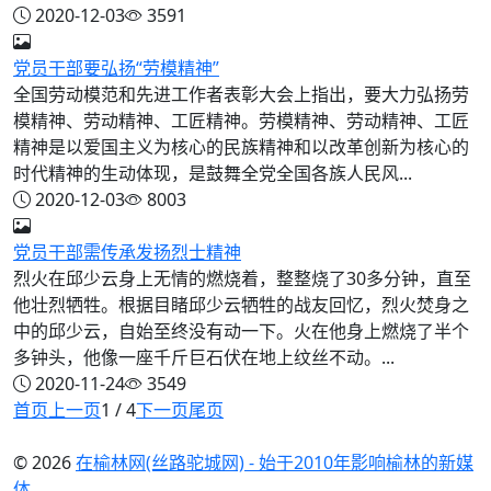
2020-12-03
3591
党员干部要弘扬“劳模精神”
全国劳动模范和先进工作者表彰大会上指出，要大力弘扬劳
模精神、劳动精神、工匠精神。劳模精神、劳动精神、工匠
精神是以爱国主义为核心的民族精神和以改革创新为核心的
时代精神的生动体现，是鼓舞全党全国各族人民风...
2020-12-03
8003
党员干部需传承发扬烈士精神
烈火在邱少云身上无情的燃烧着，整整烧了30多分钟，直至
他壮烈牺牲。根据目睹邱少云牺牲的战友回忆，烈火焚身之
中的邱少云，自始至终没有动一下。火在他身上燃烧了半个
多钟头，他像一座千斤巨石伏在地上纹丝不动。...
2020-11-24
3549
首页
上一页
1 / 4
下一页
尾页
© 2026
在榆林网(丝路驼城网) - 始于2010年影响榆林的新媒
体