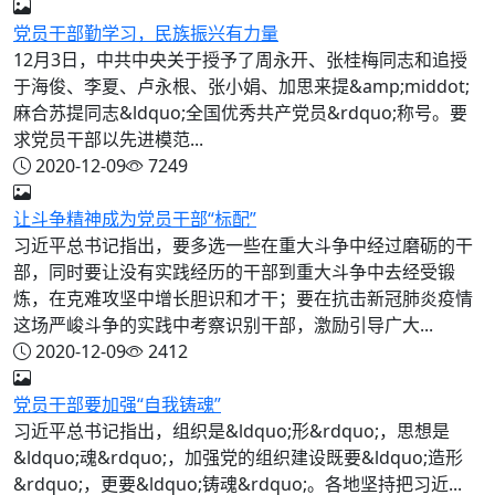
党员干部勤学习，民族振兴有力量
12月3日，中共中央关于授予了周永开、张桂梅同志和追授
于海俊、李夏、卢永根、张小娟、加思来提&amp;middot;
麻合苏提同志&ldquo;全国优秀共产党员&rdquo;称号。要
求党员干部以先进模范...
2020-12-09
7249
让斗争精神成为党员干部“标配”
习近平总书记指出，要多选一些在重大斗争中经过磨砺的干
部，同时要让没有实践经历的干部到重大斗争中去经受锻
炼，在克难攻坚中增长胆识和才干；要在抗击新冠肺炎疫情
这场严峻斗争的实践中考察识别干部，激励引导广大...
2020-12-09
2412
党员干部要加强“自我铸魂”
习近平总书记指出，组织是&ldquo;形&rdquo;，思想是
&ldquo;魂&rdquo;，加强党的组织建设既要&ldquo;造形
&rdquo;，更要&ldquo;铸魂&rdquo;。各地坚持把习近...