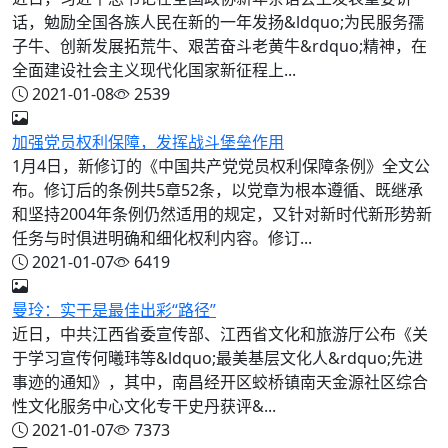
话，勉励全国各族人民在新的一年发扬&ldquo;为民服务孺
子牛、创新发展拓荒牛、艰苦奋斗老黄牛&rdquo;精神，在
全面建设社会主义现代化国家新征程上...
2021-01-08
2539
加强党员权利保障，发挥战斗堡垒作用
1月4日，新修订的《中国共产党党员权利保障条例》全文公
布。修订后的条例共5章52条，以党章为根本遵循、既继承
和坚持2004年条例仍然适用的规定，又针对新时代新形势新
任务与时俱进明确和细化权利内容。修订...
2021-01-07
6419
曼玲：实干是最佳出彩“路径”
近日，中共江西省委宣传部、江西省文化和旅游厅公布《关
于学习宣传何曦玮等&ldquo;最美基层文化人&rdquo;先进
事迹的通知》，其中，南昌经开区蛟桥镇南天金源社区综合
性文化服务中心文化专干史丹获评&...
2021-01-07
7373