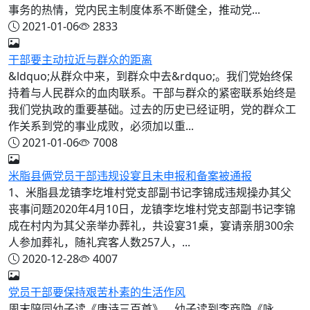
事务的热情，党内民主制度体系不断健全，推动党...
2021-01-06
2833
干部要主动拉近与群众的距离
&ldquo;从群众中来，到群众中去&rdquo;。我们党始终保
持着与人民群众的血肉联系。干部与群众的紧密联系始终是
我们党执政的重要基础。过去的历史已经证明，党的群众工
作关系到党的事业成败，必须加以重...
2021-01-06
7008
米脂县俩党员干部违规设宴且未申报和备案被通报
1、米脂县龙镇李圪堆村党支部副书记李锦成违规操办其父
丧事问题2020年4月10日，龙镇李圪堆村党支部副书记李锦
成在村内为其父亲举办葬礼，共设宴31桌，宴请亲朋300余
人参加葬礼，随礼宾客人数257人，...
2020-12-28
4007
党员干部要保持艰苦朴素的生活作风
周末陪同幼子读《唐诗三百首》，幼子读到李商隐《咏